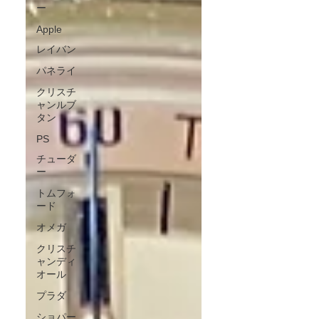
ー
Apple
レイバン
パネライ
クリスチ
ャンルブ
タン
PS
チューダ
ー
トムフォ
ード
オメガ
クリスチ
ャンディ
オール
プラダ
ショパー