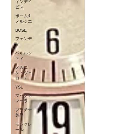
ィンデイ
ビス
ボーム&
メルシエ
BOSE
フェンデ
ィ
ベルルッ
ティ
メカニ
ケ・ヴェ
ローチ
YSL
マックス
マーラ
プラチナ
製品
モンクレ
ール