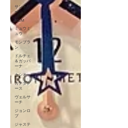
サントリ
ー
MCM
ミュウミ
ュウ
モンブラ
ン
ドルチェ
＆ガッバ
ーナ
カシオ
カナダグ
ース
ヴェルサ
ーチ
ジョンロ
ブ
ジャステ