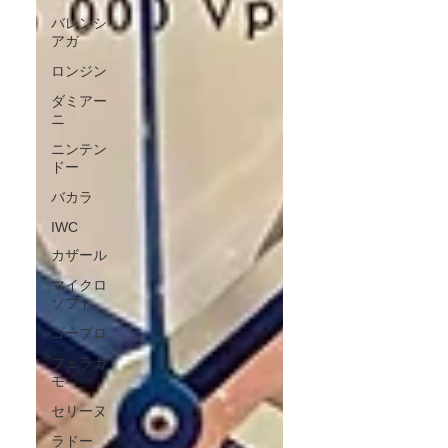
バレンシ
アガ
ロンジン
ダミアー
ニ
ニンテン
ドー
バカラ
IWC
カザール
マイクロ
ソフト
ゴープロ
フェラガ
モ
セリーヌ
ラドー