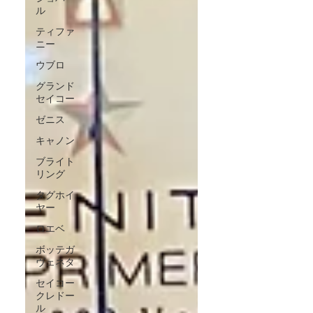
ル
ティファ
ニー
ウブロ
グランド
セイコー
ゼニス
キャノン
ブライト
リング
タグホイ
ヤー
ロエベ
ボッテガ
ヴェネタ
セイコー
クレドー
ル