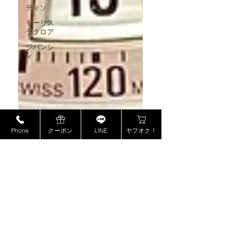
ティソ
モーリス
ラクロア
ジバンシ
ィ
Phone
クーポン
LINE
ヤフオク！