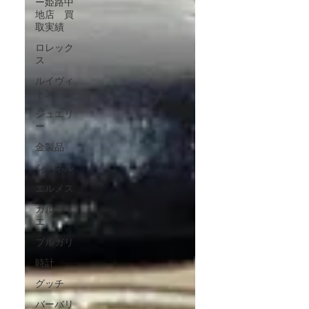
ー姫路中
地店 買
取実績
ロレック
ス
ルイヴィ
トン
ジュエリ
ー
金製品
シャネル
エルメス
カルティ
エ
ブルガリ
時計
グッチ
バーバリ