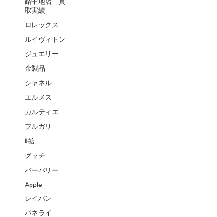
路中地店 買
取実績
ロレックス
ルイヴィトン
ジュエリー
金製品
シャネル
エルメス
カルティエ
ブルガリ
時計
グッチ
バーバリー
Apple
レイバン
パネライ