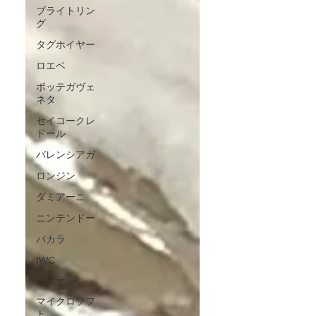
ブライトリン
グ
タグホイヤー
ロエベ
ボッテガヴェ
ネタ
セイコークレ
ドール
バレンシアガ
ロンジン
ダミアーニ
ニンテンドー
バカラ
IWC
カザール
マイクロソフ
ト