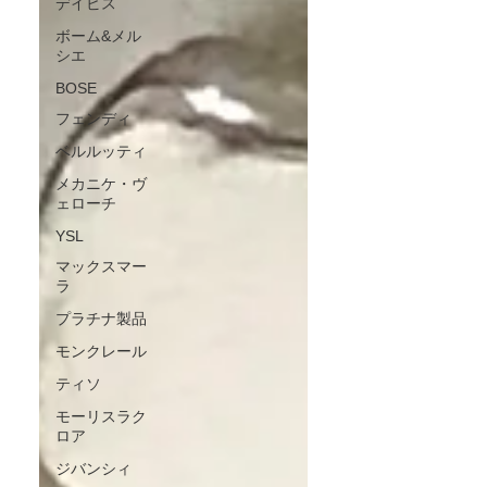
デイビス
ボーム&メル
シエ
BOSE
フェンディ
ベルルッティ
メカニケ・ヴ
ェローチ
YSL
マックスマー
ラ
プラチナ製品
モンクレール
ティソ
モーリスラク
ロア
ジバンシィ