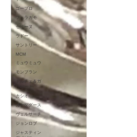
ゴープロ
フェラガモ
セリーヌ
ラドー
サントリー
MCM
ミュウミュウ
モンブラン
ドルチェ＆ガ
ッバーナ
カシオ
カナダグース
ヴェルサーチ
ジョンロブ
ジャスティン