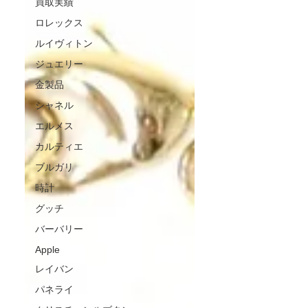
買取実績
ロレックス
ルイヴィトン
ジュエリー
金製品
シャネル
エルメス
カルティエ
ブルガリ
時計
グッチ
バーバリー
Apple
レイバン
パネライ