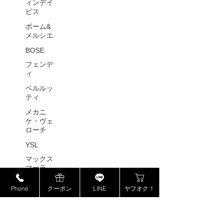
ィンデイ
ビス
ボーム&
メルシエ
BOSE
フェンデ
ィ
ベルルッ
ティ
メカニ
ケ・ヴェ
ローチ
YSL
マックス
マーラ
プラチナ
Phone
クーポン
LINE
ヤフオク！
製品
モンクレ
ール