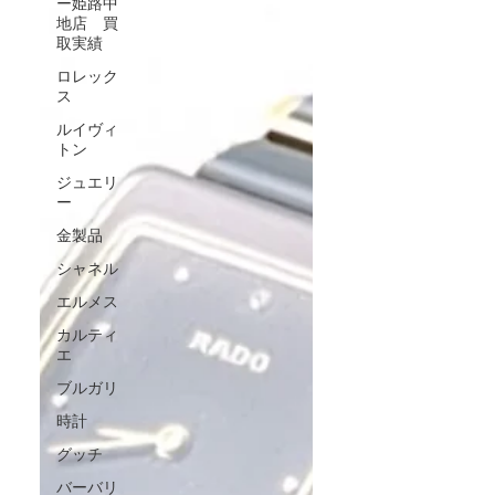
ー姫路中
地店 買
取実績
ロレック
ス
ルイヴィ
トン
ジュエリ
ー
金製品
シャネル
エルメス
カルティ
エ
ブルガリ
時計
グッチ
バーバリ