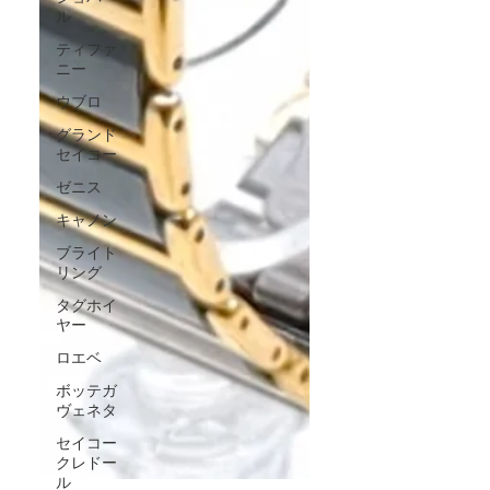
ル
ティファ
ニー
ウブロ
グランド
セイコー
ゼニス
キャノン
ブライト
リング
タグホイ
ヤー
ロエベ
ボッテガ
ヴェネタ
セイコー
クレドー
ル