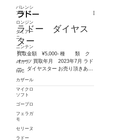
バレンシ
アガ
ロンジン
ダミアー
ラドー
ニ
ニンテン
ラドー ダイヤス
ドー
ター
バカラ
IWC
買取金額 ¥5,000- 種 類 ク
カザール
オーツ 買取年月 2023年7月 ラド
マイクロ
ー、ダイヤスター お売り頂きあり
ソフト
がとうございます。 すこしなつか
ゴープロ
しのラドーです。電池が止まって
いても買取可能です。お気軽にご
フェラガ
モ
相談くださいませ。ほかにも、買
取でお得なLINEクーポンも発行し
セリーヌ
ております...
ラドー