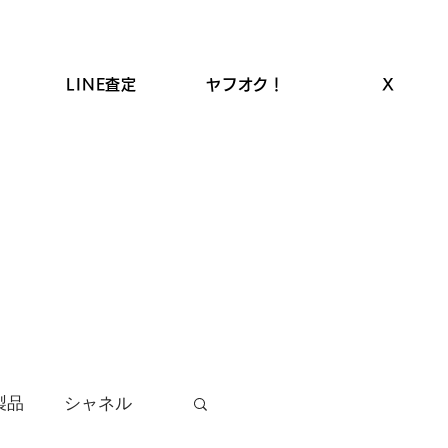
LINE査定
ヤフオク！
X
ROLEX高価買取
LINEクーポン
お品物の買取
製品
シャネル