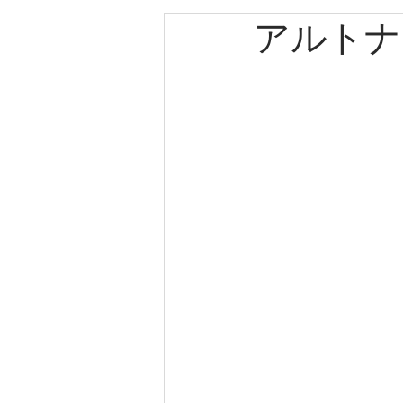
アルトナ
エルメス
カルティエ
パネライ
クリスチャン
クリスチャンディオール
ゼニス
キャノン
ブ