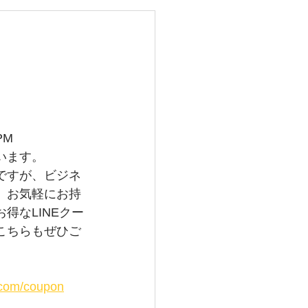
レイバン
メガ
グランドセイコー
PM
います。
ですが、ビジネ
。お気軽にお持
得なLINEクー
こちらもぜひご
i.com/coupon