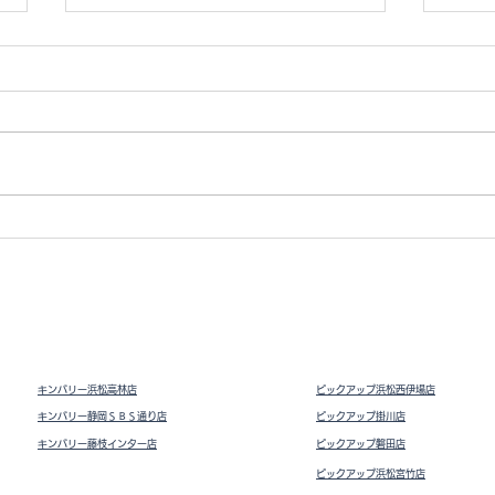
ジッピーコインパース
ドラ
ード
キンバリー浜松高林店
ピックアップ浜松西伊場店
キンバリー静岡ＳＢＳ通り店
ピックアップ掛川
店
キンバリー藤枝インター店
ピックアップ磐田店
ピックアップ浜松宮竹店