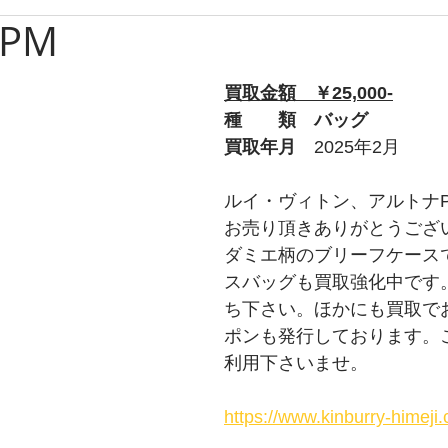
PM
ブルガリ
時計
グッチ
バーバリー
Apple
買取金額　￥25,000-
ルブタン
PS
チューダー
トムフォード
オ
種　　類　バッグ
買取年月　
2025年2月
プラダ
ショパール
ティファニー
ウブロ
ルイ・ヴィトン、アルトナ
お売り頂きありがとうござ
ダミエ柄のブリーフケース
ライトリング
タグホイヤー
ロエベ
スバッグも買取強化中です
ち下さい。ほかにも買取でお
ポンも発行しております。
利用下さいませ。
https://www.kinburry-himej