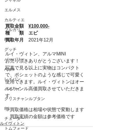
シャネル
エルメス
カルティエ
買取金額　
¥100,000-
ブルガリ
種　　類　エピ
時計
買取年月　
2021年12月
グッチ
ルイ・ヴィトン、アルマMINI
バーバリー
お売り頂きありがとうございます！
写真で見る以上に実物はコンパクト
Apple
で、ポシェットのような感じで可愛く
レイバン
使用できます。ルイ・ヴィトンはオー
ルジャンル高価買取させていただきま
パネライ
す。
クリスチャンルブタン
PS
※買取価格は相場や状態で変動します
　買取実績の金額は参考価格です
チューダー
ルイヴィトン
トムフォード