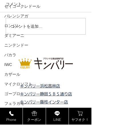
コメント
セイコークレドール
バレンシアガ
ジッピーコインパース
ロンジン
ドライビングシ
コメントを追加…
ウェード
ダミアーニ
ニンテンドー
バカラ
IWC
カザール
マイクロソフト
キンバリー浜松高林店
ゴープロ
キンバリー静岡ＳＢＳ通り店
キンバリー藤枝インター店
フェラガモ
ピックアップ浜松西伊場店
セリーヌ
ピックアップ掛川
店
Phone
クーポン
LINE
ヤフオク！
ラドー
ピックアップ磐田店