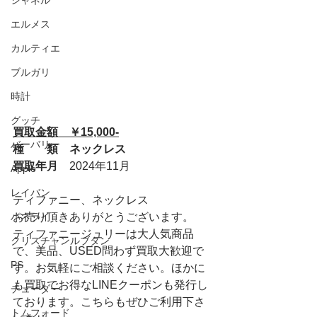
シャネル
エルメス
カルティエ
ブルガリ
時計
グッチ
買取金額　￥15,000-
バーバリー
種　　類　ネックレス
買取年月　
2024年11月
Apple
レイバン
ティファニー、ネックレス
パネライ
お売り頂きありがとうございます。
ティファニージュリーは大人気商品
クリスチャンルブタン
で、美品、USED問わず買取大歓迎で
PS
す。お気軽にご相談ください。ほかに
も買取でお得なLINEクーポンも発行し
チューダー
ております。こちらもぜひご利用下さ
トムフォード