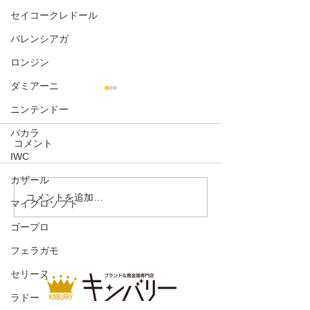
セイコークレドール
バレンシアガ
ロンジン
ダミアーニ
ニンテンドー
バカラ
コメント
IWC
カザール
アトラスデイト レディー
クロスペンダン
コメントを追加…
マイクロソフト
ス
レス
ゴープロ
フェラガモ
セリーヌ
ラドー