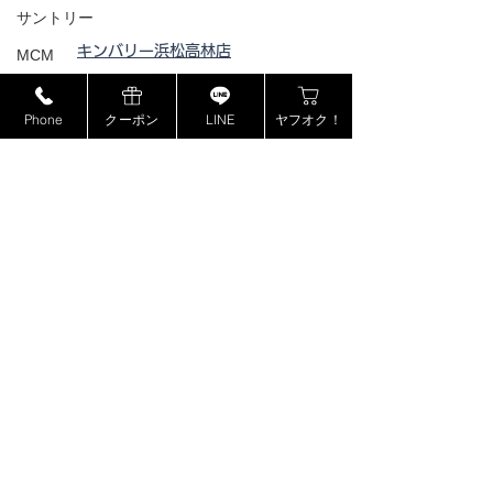
サントリー
キンバリー浜松高林店
MCM
キンバリー静岡ＳＢＳ通り店
ミュウミュウ
キンバリー藤枝インター店
Phone
クーポン
LINE
ヤフオク！
モンブラン
ピックアップ浜松西伊場店
ドルチェ＆ガッバーナ
ピックアップ掛川
店
カシオ
ピックアップ磐田店
ピックアップ浜松宮竹店
カナダグース
ピックアップ藤枝高洲店
ヴェルサーチ
ピックアップ静岡登呂店
ジョンロブ
ジャスティンデイビス
ボーム&メルシエ
BOSE
​特定商取引法に基づく表記
フェンディ