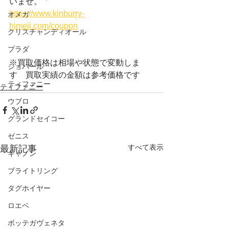
いませ。
https://www.kinburry-
オメガ
himeji.com/coupon
クリスチャンディオール
プラダ
※買取価格は相場や状態で変動しま
ショパール
す　買取実績の金額は参考価格です
ティファニー
ティファニー
ウブロ
グランドセイコー
ゼニス
すべて表示
最新記事
キャノン
ブライトリング
タグホイヤー
ロエベ
ボッテガヴェネタ