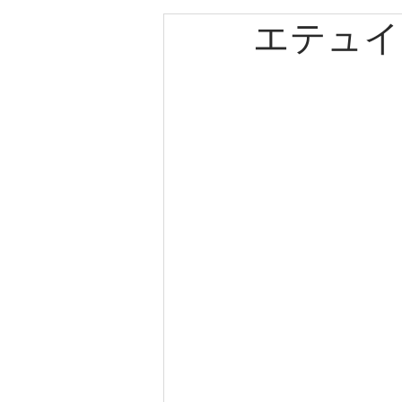
エテュイ
エルメス
カルティエ
パネライ
クリスチャン
クリスチャンディオール
ゼニス
キャノン
ブ