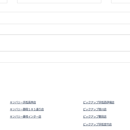
Vト
ドライビングシューズ スウェ
ード
キンバリー浜松高林店
ピックアップ浜松西伊場店
キンバリー静岡ＳＢＳ通り店
ピックアップ掛川
店
キンバリー藤枝インター店
ピックアップ磐田店
ピックアップ浜松宮竹店