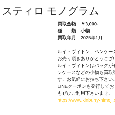
 スティロ モノグラム
ブルガリ
時計
グッチ
バーバリー
Apple
買取金額　￥3,000-
ルブタン
PS
チューダー
トムフォード
オ
種　　類　小物
買取年月　
2025年1月
プラダ
ショパール
ティファニー
ウブロ
ルイ・ヴィトン、ペンケー
お売り頂きありがとうござ
ルイ・ヴィトンはバッグが
ライトリング
タグホイヤー
ロエベ
ンケースなどの小物も買取
す。お気軽にお持ち下さい
LINEクーポンも発行して
もぜひご利用下さいませ。
https://www.kinburry-himej