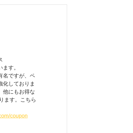
レイバン
メガ
グランドセイコー
ス
います。
有名ですが、ペ
強化しておりま
。他にもお得な
おります。こちら
i.com/coupon