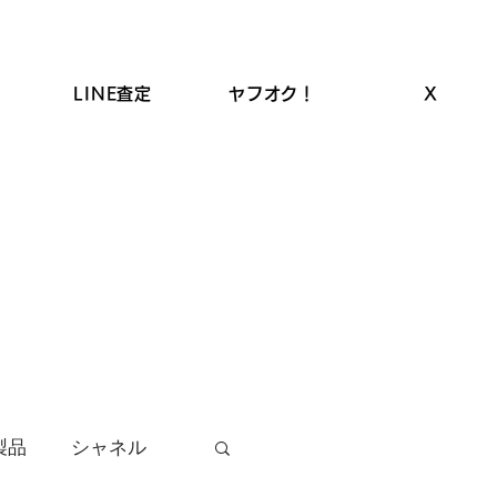
LINE査定
ヤフオク！
X
ROLEX高価買取
LINEクーポン
お品物の買取
製品
シャネル