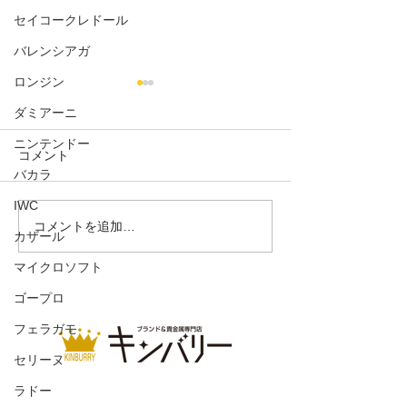
セイコークレドール
バレンシアガ
ロンジン
ダミアーニ
ニンテンドー
コメント
バカラ
ダウンジャケット
IWC
カナダグース 
コメントを追加…
カザール
ャケット
マイクロソフト
ゴープロ
フェラガモ
セリーヌ
ラドー