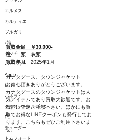
シャネル
エルメス
カルティエ
ブルガリ
時計
買取金額　￥30,000-
グッチ
種　　類　衣類
買取年月　
2025年1月
バーバリー
Apple
カナダグース、ダウンジャケット
お売り頂きありがとうございます。
レイバン
カナダグースのダウンジャケットは人
パネライ
気アイテムであり買取大歓迎です。お
クリスチャンルブタン
気軽に査定ご相談下さい。ほかにも買
取でお得なLINEクーポンも発行してお
PS
ります。こちらもぜひご利用下さいま
チューダー
せ。
トムフォード