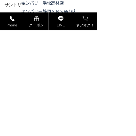
キンバリー浜松高林店
サントリー
キンバリー静岡ＳＢＳ通り店
MCM
キンバリー藤枝インター店
Phone
クーポン
LINE
ヤフオク！
ミュウミュウ
ピックアップ浜松西伊場店
モンブラン
ピックアップ掛川
店
ピックアップ磐田店
ドルチェ＆ガッバーナ
ピックアップ浜松宮竹店
カシオ
ピックアップ藤枝高洲店
カナダグース
ピックアップ静岡登呂店
ヴェルサーチ
ジョンロブ
ジャスティンデイビス
ボーム&メルシエ
​特定商取引法に基づく表記
BOSE
プライバシーポリシー
フェンディ