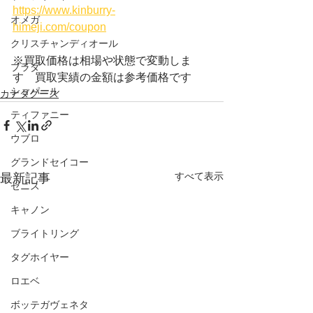
https://www.kinburry-
オメガ
himeji.com/coupon
クリスチャンディオール
※買取価格は相場や状態で変動しま
プラダ
す　買取実績の金額は参考価格です
ショパール
カナダグース
ティファニー
ウブロ
グランドセイコー
すべて表示
最新記事
ゼニス
キャノン
ブライトリング
タグホイヤー
ロエベ
ボッテガヴェネタ