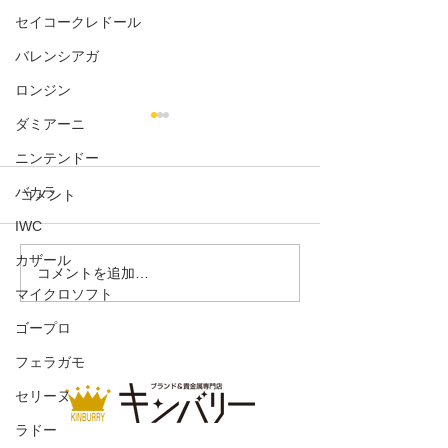
セイコークレドール
バレンシアガ
ロンジン
ダミアーニ
ニンテンドー
バカラ
コメント
フールトゥGM
IWC
ガーデンパーティTPM
カザール
コメントを追加…
マイクロソフト
ゴープロ
フェラガモ
セリーヌ
ラドー