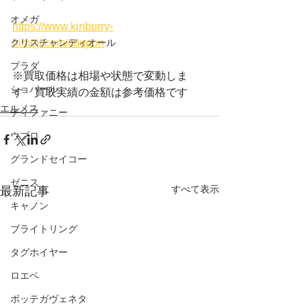
オメガ
https://www.kinburry-
クリスチャンディオール
himeji.com/coupon
プラダ
※買取価格は相場や状態で変動しま
ショパール
す　買取実績の金額は参考価格です
エルメス
ティファニー
ウブロ
グランドセイコー
ゼニス
すべて表示
最新記事
キャノン
ブライトリング
タグホイヤー
ロエベ
ボッテガヴェネタ