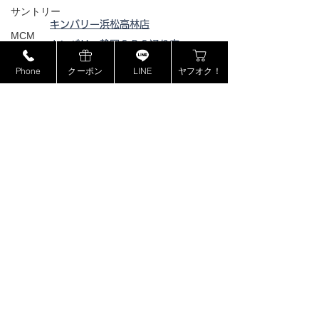
サントリー
キンバリー浜松高林店
MCM
キンバリー静岡ＳＢＳ通り店
ミュウミュウ
キンバリー藤枝インター店
Phone
クーポン
LINE
ヤフオク！
モンブラン
ピックアップ浜松西伊場店
ピックアップ掛川
店
ドルチェ＆ガッバーナ
ピックアップ磐田店
カシオ
ピックアップ浜松宮竹店
カナダグース
ピックアップ藤枝高洲店
ヴェルサーチ
ピックアップ静岡登呂店
ジョンロブ
ジャスティンデイビス
ボーム&メルシエ
BOSE
​特定商取引法に基づく表記
フェンディ
プライバシーポリシー