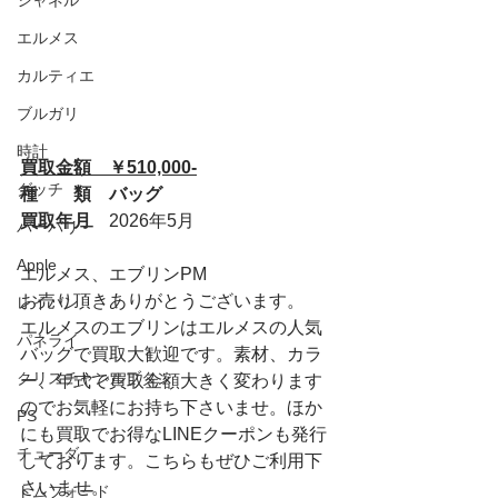
シャネル
エルメス
カルティエ
ブルガリ
時計
買取金額　￥510,000-
グッチ
種　　類　バッグ
買取年月　
2026年5月
バーバリー
Apple
エルメス、エブリンPM
お売り頂きありがとうございます。
レイバン
エルメスのエブリンはエルメスの人気
パネライ
バッグで買取大歓迎です。素材、カラ
クリスチャンルブタン
ー、年式で買取金額大きく変わります
のでお気軽にお持ち下さいませ。ほか
PS
にも買取でお得なLINEクーポンも発行
チューダー
しております。こちらもぜひご利用下
さいませ。
トムフォード