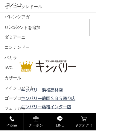
コメント
セイコークレドール
VトートMM
バレンシアガ
ロンジン
ドライビングシューズ ス
コメントを追加…
ウェード
ダミアーニ
ニンテンドー
バカラ
IWC
カザール
マイクロソフト
キンバリー浜松高林店
ゴープロ
キンバリー静岡ＳＢＳ通り店
キンバリー藤枝インター店
フェラガモ
ピックアップ浜松西伊場店
セリーヌ
ピックアップ掛川
店
Phone
クーポン
LINE
ヤフオク！
ラドー
ピックアップ磐田店