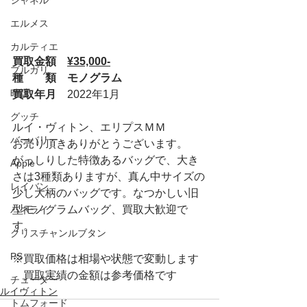
シャネル
エルメス
カルティエ
買取金額　
¥35,000-
ブルガリ
種　　類　モノグラム
時計
買取年月　
2022年1月
グッチ
ルイ・ヴィトン、エリプスＭＭ
バーバリー
お売り頂きありがとうございます。
がっしりした特徴あるバッグで、大き
Apple
さは3種類ありますが、真ん中サイズの
レイバン
少し大柄のバッグです。なつかしい旧
型モノグラムバッグ、買取大歓迎で
パネライ
す。
クリスチャンルブタン
PS
※買取価格は相場や状態で変動します
　買取実績の金額は参考価格です
チューダー
ルイヴィトン
トムフォード