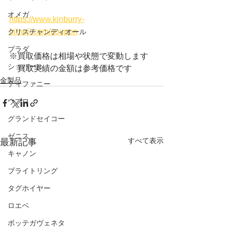
オメガ
https://www.kinburry-
himeji.com/coupon
クリスチャンディオール
プラダ
※買取価格は相場や状態で変動します
ショパール
　買取実績の金額は参考価格です
金製品
ティファニー
ウブロ
グランドセイコー
ゼニス
すべて表示
最新記事
キャノン
ブライトリング
タグホイヤー
ロエベ
ボッテガヴェネタ