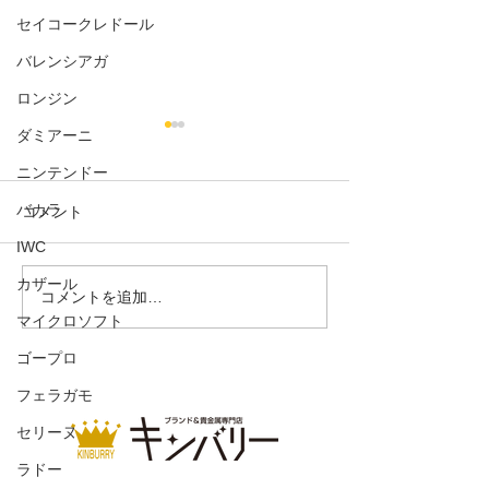
セイコークレドール
バレンシアガ
ロンジン
ダミアーニ
ニンテンドー
バカラ
コメント
IWC
カザール
クルーガーランド金貨
金（ゴールド）
コメントを追加…
マイクロソフト
1/4oz
ト 50g
ゴープロ
フェラガモ
セリーヌ
ラドー