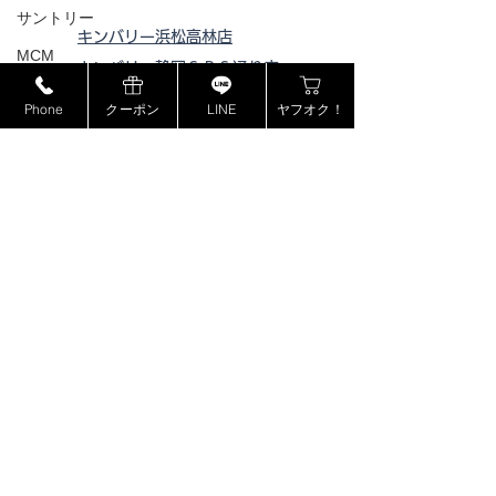
サントリー
キンバリー浜松高林店
MCM
キンバリー静岡ＳＢＳ通り店
ミュウミュウ
キンバリー藤枝インター店
Phone
クーポン
LINE
ヤフオク！
モンブラン
ピックアップ浜松西伊場店
ピックアップ掛川
店
ドルチェ＆ガッバーナ
ピックアップ磐田店
カシオ
ピックアップ浜松宮竹店
カナダグース
ピックアップ藤枝高洲店
ヴェルサーチ
ピックアップ静岡登呂店
ジョンロブ
ジャスティンデイビス
ボーム&メルシエ
BOSE
​特定商取引法に基づく表記
フェンディ
プライバシーポリシー