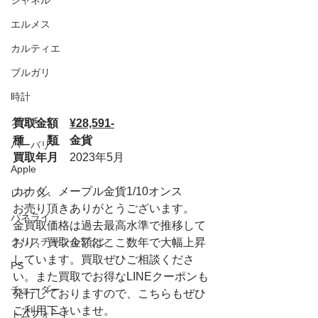
シャネル
エルメス
カルティエ
ブルガリ
時計
グッチ
買取金額　
¥28,591-
種　　類　金貨
バーバリー
買取年月　
2023年5月
Apple
カナダ、メープル金貨1/10オンス
レイバン
お売り頂きありがとうございます。
パネライ
金買取価格は過去最高水準で推移して
クリスチャンルブタン
おり、買取金額はここ数年で大幅上昇
しています。買取ぜひご相談くださ
PS
い。また買取でお得なLINEクーポンも
チューダー
発行しておりますので、こちらもぜひ
ご利用下さいませ。
トムフォード