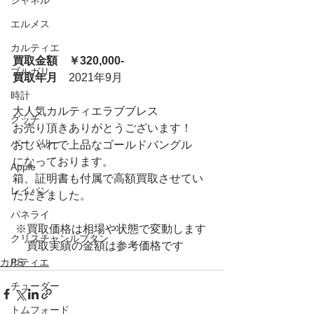
シャネル
エルメス
カルティエ
買取金額　￥320,000-
ブルガリ
買取年月
　2021年9月　
時計
大人気カルティエラブブレス
グッチ
お売り頂きありがとうございます！
バーバリー
おしゃれで上品なゴールドバングル
になっております。
Apple
箱、証明書も付属で高額買取させてい
レイバン
ただきました。
パネライ
 ※買取価格は相場や状態で変動します
クリスチャンルブタン
 　買取実績の金額は参考価格です
PS
カルティエ
チューダー
トムフォード