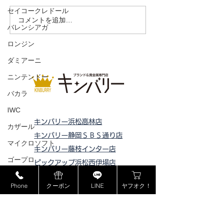
セイコークレドール
ローラーガスラ
コメントを追加…
バレンシアガ
ロンジン
ダミアーニ
ニンテンドー
バカラ
IWC
キンバリー浜松高林店
カザール
キンバリー静岡ＳＢＳ通り店
マイクロソフト
キンバリー藤枝インター店
ゴープロ
ピックアップ浜松西伊場店
フェラガモ
ピックアップ掛川
店
Phone
クーポン
LINE
ヤフオク！
ピックアップ磐田店
セリーヌ
ピックアップ浜松宮竹店
ラドー
ピックアップ藤枝高洲店