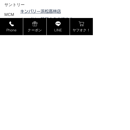
サントリー
キンバリー浜松高林店
MCM
キンバリー静岡ＳＢＳ通り店
ミュウミュウ
キンバリー藤枝インター店
Phone
クーポン
LINE
ヤフオク！
モンブラン
ピックアップ浜松西伊場店
ピックアップ掛川
店
ドルチェ＆ガッバーナ
ピックアップ磐田店
カシオ
ピックアップ浜松宮竹店
カナダグース
ピックアップ藤枝高洲店
ヴェルサーチ
ピックアップ静岡登呂店
ジョンロブ
ジャスティンデイビス
ボーム&メルシエ
BOSE
​特定商取引法に基づく表記
フェンディ