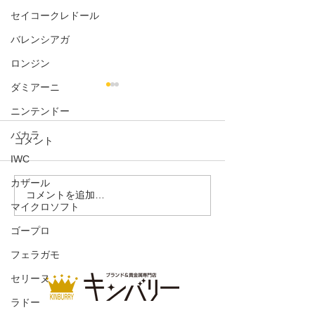
セイコークレドール
バレンシアガ
ロンジン
ダミアーニ
ニンテンドー
バカラ
コメント
VトートMM
IWC
カザール
ドライビングシューズ ス
コメントを追加…
マイクロソフト
ウェード
ゴープロ
フェラガモ
セリーヌ
ラドー