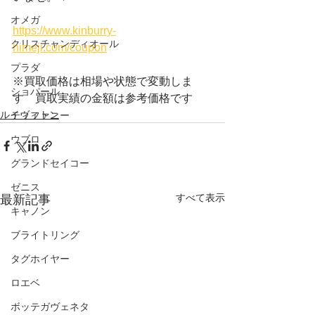
オメガ
https://www.kinburry-
クリスチャンディオール
himeji.com/coupon
プラダ
※買取価格は相場や状態で変動しま
ショパール
す　買取実績の金額は参考価格です
ルイヴィトン
ティファニー
ウブロ
グランドセイコー
ゼニス
すべて表示
最新記事
キャノン
ブライトリング
タグホイヤー
ロエベ
ボッテガヴェネタ