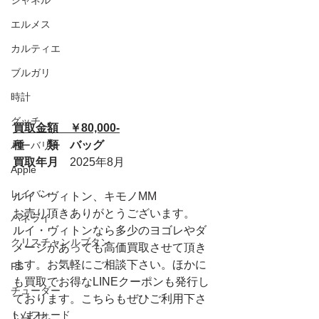
シャネル
エルメス
カルティエ
ブルガリ
時計
グッチ
買取金額　￥80,000-
種　　類　バッグ
バーバリー
買取年月　
2025年8月
Apple
レイバン
ルイ・ヴィトン、
キモノMM
お売り頂きありがとうございます。
パネライ
ルイ・ヴィトンなら多少のヨゴレやダ
クリスチャンルブタン
メージがあっても高価買取させて頂き
ます。お気軽にご相談下さい。ほかに
PS
も買取でお得なLINEクーポンも発行し
チューダー
ております。こちらもぜひご利用下さ
トムフォード
いませ。