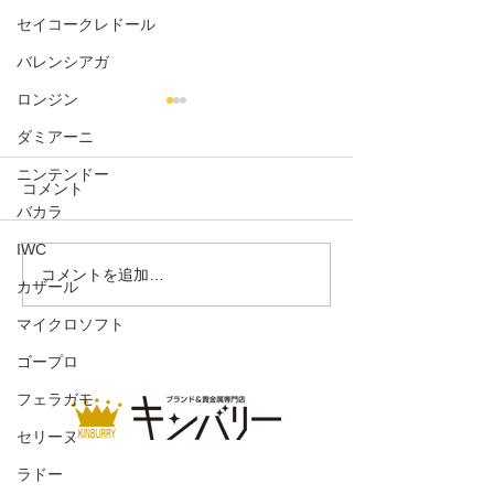
セイコークレドール
バレンシアガ
ロンジン
ダミアーニ
ニンテンドー
コメント
バカラ
IWC
ジッピーコインパース
ドライビングシ
コメントを追加…
カザール
ウェード
マイクロソフト
ゴープロ
フェラガモ
セリーヌ
ラドー