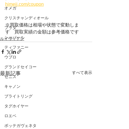
himeji.com/coupon
オメガ
クリスチャンディオール
※買取価格は相場や状態で変動しま
プラダ
す　買取実績の金額は参考価格です
ショパール
ルイヴィトン
ティファニー
ウブロ
グランドセイコー
すべて表示
最新記事
ゼニス
キャノン
ブライトリング
タグホイヤー
ロエベ
ボッテガヴェネタ