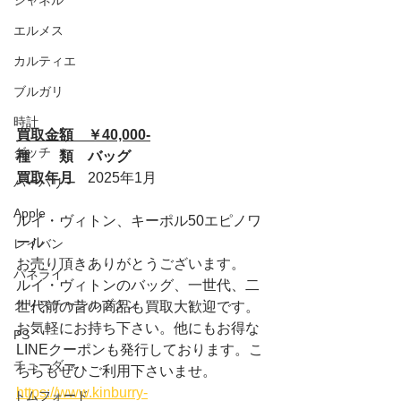
シャネル
エルメス
カルティエ
ブルガリ
時計
買取金額　￥40,000-
グッチ
種　　類　バッグ
買取年月　
2025年1月
バーバリー
Apple
ルイ・ヴィトン、キーポル50エピノワ
ール
レイバン
お売り頂きありがとうございます。
パネライ
ルイ・ヴィトンのバッグ、一世代、二
クリスチャンルブタン
世代前の昔の商品も買取大歓迎です。
お気軽にお持ち下さい。他にもお得な
PS
LINEクーポンも発行しております。こ
チューダー
ちらもぜひご利用下さいませ。
https://www.kinburry-
トムフォード