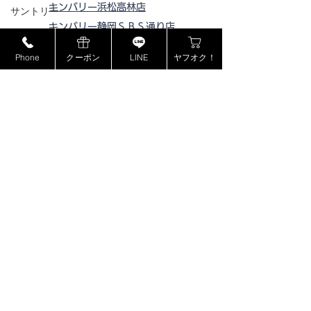
キンバリー浜松高林店
サントリー
キンバリー静岡ＳＢＳ通り店
MCM
キンバリー藤枝インター店
Phone
クーポン
LINE
ヤフオク！
ミュウミュウ
ピックアップ浜松西伊場店
モンブラン
ピックアップ掛川
店
ピックアップ磐田店
ドルチェ＆ガッバーナ
ピックアップ浜松宮竹店
カシオ
ピックアップ藤枝高洲店
カナダグース
ピックアップ静岡登呂店
ヴェルサーチ
ジョンロブ
ジャスティンデイビス
ボーム&メルシエ
​特定商取引法に基づく表記
BOSE
プライバシーポリシー
フェンディ