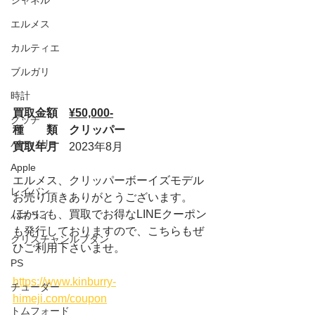
シャネル
エルメス
カルティエ
ブルガリ
時計
買取金額　
¥50,000-
グッチ
種　　類　クリッパー
バーバリー
買取年月　
2023年8月
Apple
エルメス、クリッパーボーイズモデル
レイバン
お売り頂きありがとうございます。
ほかにも、買取でお得なLINEクーポン
パネライ
も発行しておりますので、こちらもぜ
クリスチャンルブタン
ひご利用下さいませ。
PS
https://www.kinburry-
チューダー
himeji.com/coupon
トムフォード