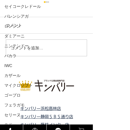
セイコークレドール
バレンシアガ
コメント
ロンジン
VトートMM
ダミアーニ
ニンテンドー
ドライビングシューズ ス
コメントを追加…
ウェード
バカラ
IWC
カザール
マイクロソフト
ゴープロ
フェラガモ
キンバリー浜松高林店
セリーヌ
キンバリー静岡ＳＢＳ通り店
ラドー
キンバリー藤枝インター店