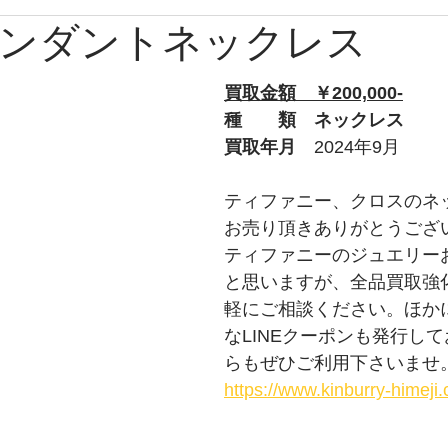
ンダントネックレス
ブルガリ
時計
グッチ
バーバリー
Apple
買取金額　￥200,000-
ルブタン
PS
チューダー
トムフォード
オ
種　　類　ネックレス
買取年月　
2024年9月
プラダ
ショパール
ティファニー
ウブロ
ティファニー、クロスのネ
お売り頂きありがとうござ
ティファニーのジュエリー
ライトリング
タグホイヤー
ロエベ
と思いますが、全品買取強
軽にご相談ください。ほか
なLINEクーポンも発行し
らもぜひご利用下さいませ
https://www.kinburry-himej