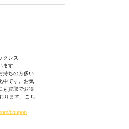
レイバン
メガ
グランドセイコー
ックレス
います。
お持ちの方多い
化中です。お気
にも買取でお得
ております。こち
。
i.com/coupon