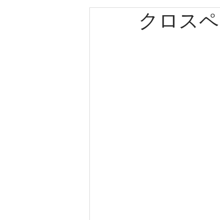
クロスペ
エルメス
カルティエ
パネライ
クリスチャン
クリスチャンディオール
ゼニス
キャノン
ブ