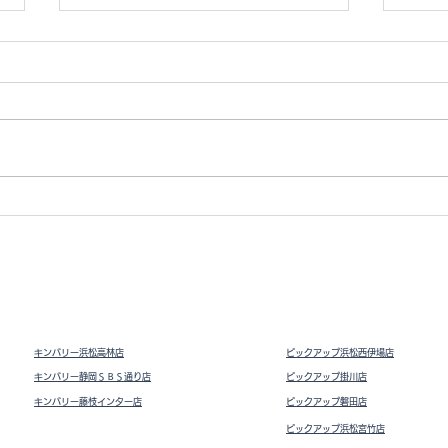
アトラスデイト レディース
イン
キンバリー浜松高林店
ピックアップ浜松西伊場店
キンバリー静岡ＳＢＳ通り店
ピックアップ掛川
店
キンバリー藤枝インター店
ピックアップ磐田店
ピックアップ浜松宮竹店