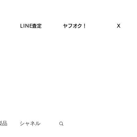
LINE査定
ヤフオク！
X
ROLEX高価買取
LINEクーポン
お品物の買取
製品
シャネル