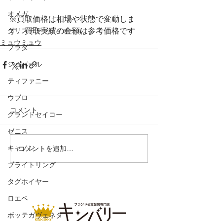
オメガ
※買取価格は相場や状態で変動しま
クリスチャンディオール
す　買取実績の金額は参考価格です
ミュウミュウ
プラダ
ショパール
ティファニー
ウブロ
コメント
グランドセイコー
ゼニス
キャノン
コメントを追加…
ブライトリング
タグホイヤー
ロエベ
ボッテガヴェネタ