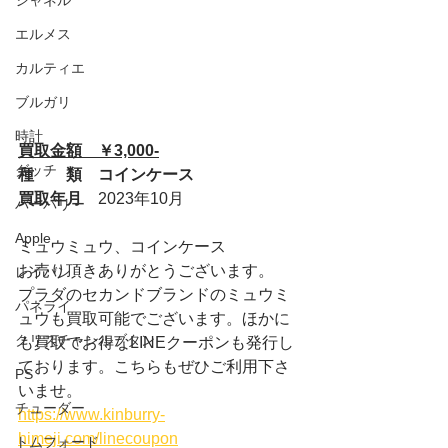
シャネル
エルメス
カルティエ
ブルガリ
時計
買取金額　￥3,000-
グッチ
種　　類　コインケース
買取年月　
2023年10月
バーバリー
Apple
ミュウミュウ、コインケース
お売り頂きありがとうございます。
レイバン
プラダのセカンドブランドのミュウミ
パネライ
ュウも買取可能でございます。ほかに
クリスチャンルブタン
も買取でお得なLINEクーポンも発行し
ております。こちらもぜひご利用下さ
PS
いませ。
チューダー
https://www.kinburry-
himeji.com/linecoupon
トムフォード