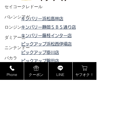
セイコークレドール
バレンシアガ
キンバリー浜松高林店
ロンジン
キンバリー静岡ＳＢＳ通り店
キンバリー藤枝インター店
ダミアーニ
ピックアップ浜松西伊場店
ニンテンドー
ピックアップ掛川
店
バカラ
ピックアップ磐田店
IWC
ピックアップ浜松宮竹店
Phone
クーポン
LINE
ヤフオク！
ピックアップ藤枝高洲店
カザール
ピックアップ静岡登呂店
マイクロソフト
ゴープロ
フェラガモ
セリーヌ
​特定商取引法に基づく表記
ラドー