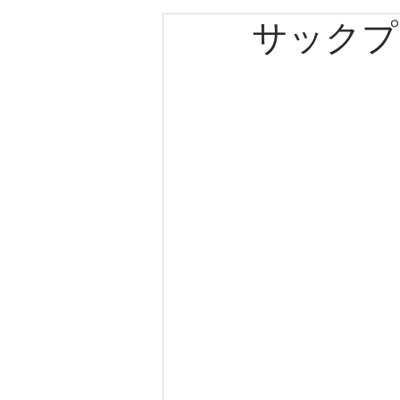
サックプ
エルメス
カルティエ
パネライ
クリスチャン
クリスチャンディオール
ゼニス
キャノン
ブ