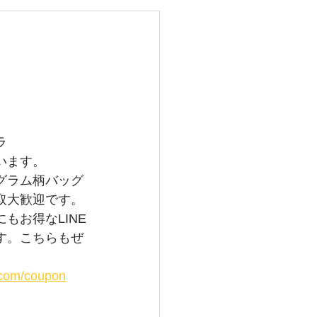
レイバン
メガ
グランドセイコー
ラ
います。
グラム柄バッグ
取大歓迎です。
もお得なLINE
す。こちらもぜ
i.com/coupon