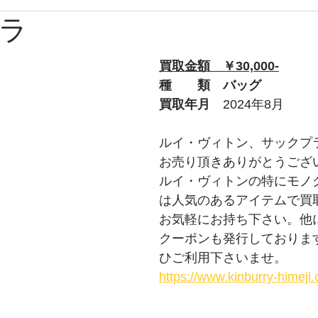
ラ
ブルガリ
時計
グッチ
バーバリー
Apple
買取金額　￥30,000-
ルブタン
PS
チューダー
トムフォード
オ
種　　類　バッグ
買取年月　
2024年8月
プラダ
ショパール
ティファニー
ウブロ
ルイ・ヴィトン、サックプ
お売り頂きありがとうござ
ルイ・ヴィトンの特にモノ
ライトリング
タグホイヤー
ロエベ
は人気のあるアイテムで買
お気軽にお持ち下さい。他に
クーポンも発行しておりま
ひご利用下さいませ。
https://www.kinburry-himej