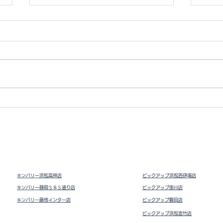
Vト
ドライビングシューズ スウェ
ード
キンバリー浜松高林店
ピックアップ浜松西伊場店
キンバリー静岡ＳＢＳ通り店
ピックアップ掛川
店
キンバリー藤枝インター店
ピックアップ磐田店
ピックアップ浜松宮竹店