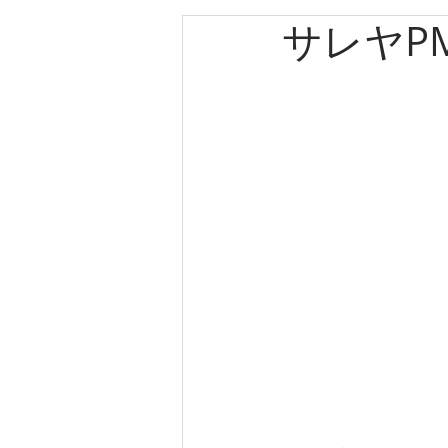
サレヤP
エルメス
カルティエ
パネライ
クリスチャン
クリスチャンディオール
ゼニス
キャノン
ブ