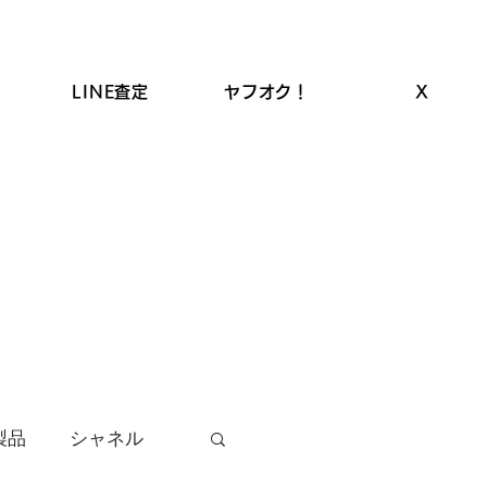
LINE査定
ヤフオク！
X
ROLEX高価買取
LINEクーポン
お品物の買取
製品
シャネル