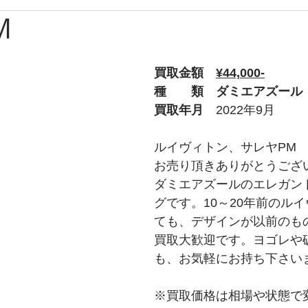
M
ブルガリ
時計
グッチ
バーバリー
Apple
買取金額　
¥44,000-
ルブタン
PS
チューダー
トムフォード
オ
種　　類　ダミエアズール
買取年月　
2022年9月
プラダ
ショパール
ティファニー
ウブロ
ルイヴィトン、サレヤPM
お売り頂きありがとうござ
ダミエアズールのエレガン
ライトリング
タグホイヤー
ロエベ
グです。10～20年前のル
ても、デザインが以前のも
買取大歓迎です。ヨゴレや
も、お気軽にお持ち下さい
※買取価格は相場や状態で