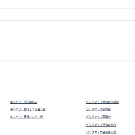
Vト
ドライビングシューズ スウェ
ード
キンバリー浜松高林店
ピックアップ浜松西伊場店
キンバリー静岡ＳＢＳ通り店
ピックアップ掛川
店
キンバリー藤枝インター店
ピックアップ磐田店
ピックアップ浜松宮竹店
ピックアップ静岡登呂店