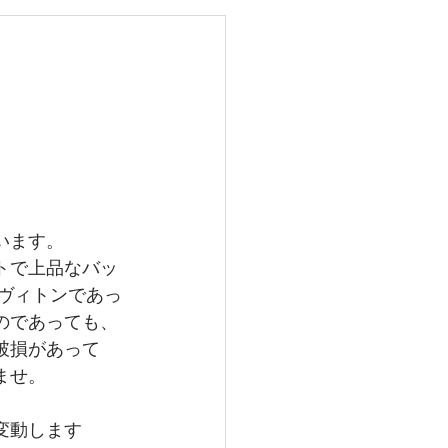
レイバン
メガ
グランドセイコー
います。
トで上品なバッ
イヴィトンであっ
のであっても、
破損があって
ませ。
変動します