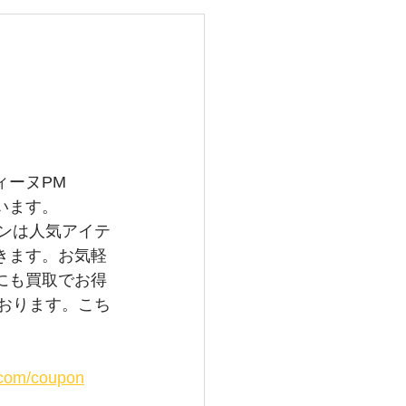
レイバン
メガ
グランドセイコー
ィーヌPM
います。
トンは人気アイテ
きます。お気軽
にも買取でお得
ております。こち
。
i.com/coupon