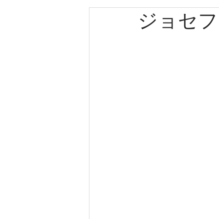
ジョセフ
エルメス
カルティエ
パネライ
クリスチャン
クリスチャンディオール
ゼニス
キャノン
ブ