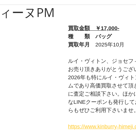
ィーヌPM
ブルガリ
時計
グッチ
バーバリー
Apple
買取金額　￥17,000-
ルブタン
PS
チューダー
トムフォード
オ
種　　類　バッグ
買取年月　
2025年10月
プラダ
ショパール
ティファニー
ウブロ
ルイ・ヴィトン、ジョセフ
お売り頂きありがとうござ
2026年も特にルイ・ヴィ
ライトリング
タグホイヤー
ロエベ
ムであり高価買取させて頂
に査定ご相談下さい。ほか
なLINEクーポンも発行し
らもぜひご利用下さいませ
https://www.kinburry-himej