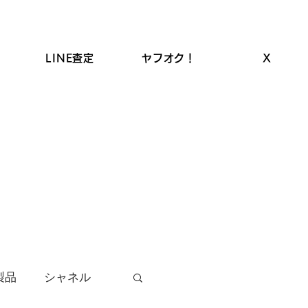
LINE査定
ヤフオク！
X
ROLEX高価買取
LINEクーポン
お品物の買取
製品
シャネル