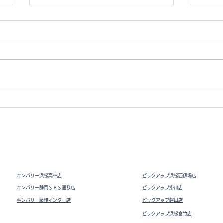
Vト
ドライビングシューズ スウェ
ード
キンバリー浜松高林店
ピックアップ浜松西伊場店
キンバリー静岡ＳＢＳ通り店
ピックアップ掛川
店
キンバリー藤枝インター店
ピックアップ磐田店
ピックアップ浜松宮竹店