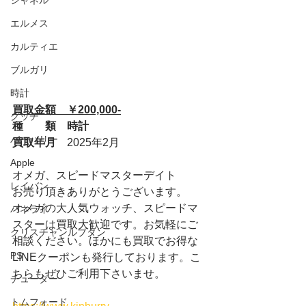
シャネル
エルメス
カルティエ
ブルガリ
時計
買取金額　￥200,000-
グッチ
種　　類　時計
バーバリー
買取年月　
2025年2月
Apple
オメガ、スピードマスターデイト
レイバン
お売り頂きありがとうございます。
オメガの大人気ウォッチ、スピードマ
パネライ
スターは買取大歓迎です。お気軽にご
クリスチャンルブタン
相談ください。ほかにも買取でお得な
PS
LINEクーポンも発行しております。こ
ちらもぜひご利用下さいませ。
チューダー
トムフォード