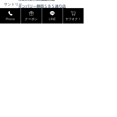
サントリー
キンバリー静岡ＳＢＳ通り店
MCM
キンバリー藤枝インター店
Phone
クーポン
LINE
ヤフオク！
ピックアップ浜松西伊場店
ミュウミュウ
ピックアップ掛川
店
モンブラン
ピックアップ磐田店
ドルチェ＆ガッバーナ
ピックアップ浜松宮竹店
カシオ
ピックアップ藤枝高洲店
カナダグース
ピックアップ静岡登呂店
ヴェルサーチ
ジョンロブ
ジャスティンデイビス
​特定商取引法に基づく表記
ボーム&メルシエ
BOSE
プライバシーポリシー
フェンディ
copyright©2018 kinburry-himejichuji store all rights reserved.