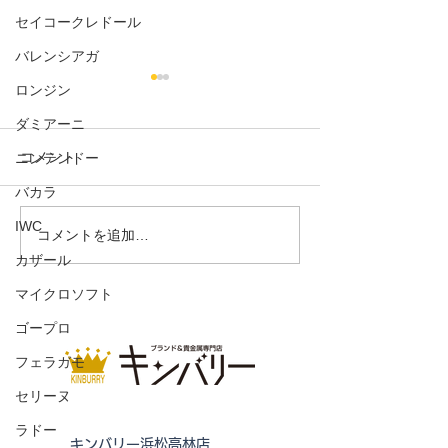
セイコークレドール
バレンシアガ
ロンジン
ダミアーニ
コメント
ニンテンドー
バカラ
コンステレーション AT
IWC
シーマスター 
コメントを追加…
ショナル ダイバ
カザール
マイクロソフト
ゴープロ
フェラガモ
セリーヌ
ラドー
キンバリー浜松高林店