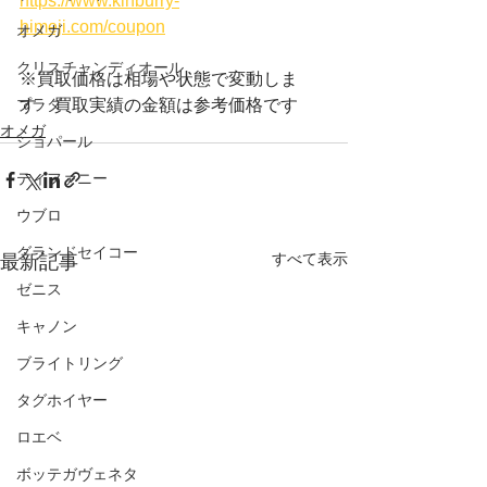
https://www.kinburry-
himeji.com/coupon
オメガ
クリスチャンディオール
※買取価格は相場や状態で変動しま
プラダ
す　買取実績の金額は参考価格です
オメガ
ショパール
ティファニー
ウブロ
グランドセイコー
すべて表示
最新記事
ゼニス
キャノン
ブライトリング
タグホイヤー
ロエベ
ボッテガヴェネタ