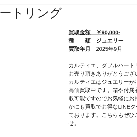
ートリング
ブルガリ
時計
グッチ
バーバリー
Apple
買取金額　￥90,000-
ルブタン
PS
チューダー
トムフォード
オ
種　　類　ジュエリー
買取年月　
2025年9月
プラダ
ショパール
ティファニー
ウブロ
カルティエ、ダブルハート
お売り頂きありがとうござ
カルティエはジュエリーが
ライトリング
タグホイヤー
ロエベ
高価買取中です。箱や付属
取可能ですのでお気軽にお
かにも買取でお得なLINE
ております。こちらもぜひ
せ。