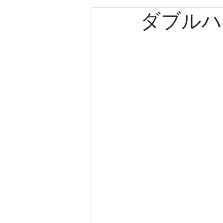
ダブルハ
エルメス
カルティエ
パネライ
クリスチャン
クリスチャンディオール
ゼニス
キャノン
ブ