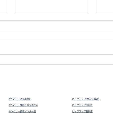
ミスパシャ
ロー
キンバリー浜松高林店
ピックアップ浜松西伊場店
キンバリー静岡ＳＢＳ通り店
ピックアップ掛川
店
キンバリー藤枝インター店
ピックアップ磐田店