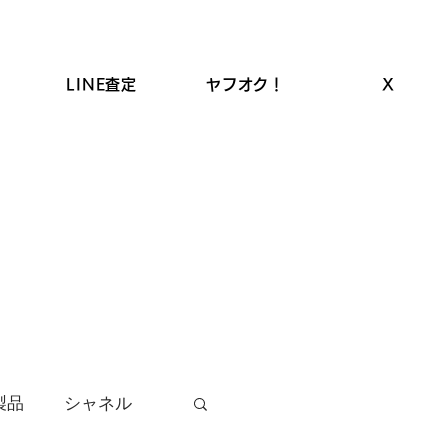
LINE査定
ヤフオク！
X
ROLEX高価買取
LINEクーポン
お品物の買取
製品
シャネル