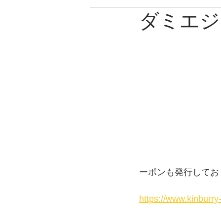
ダミエジ
エルメス
カルティエ
パネライ
クリスチャン
クリスチャンディオール
ゼニス
キャノン
ブ
ーポンも発行してお
https://www.kinburr