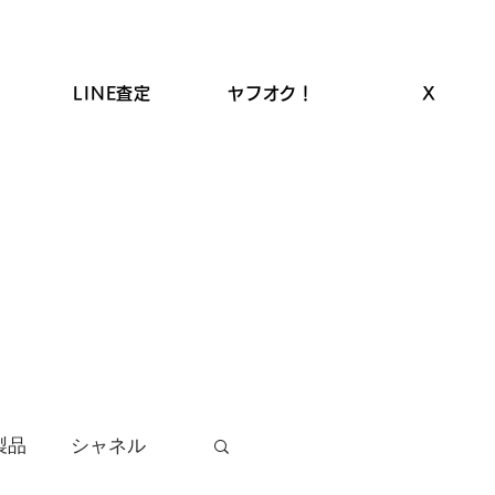
LINE査定
ヤフオク！
X
ROLEX高価買取
LINEクーポン
お品物の買取
製品
シャネル