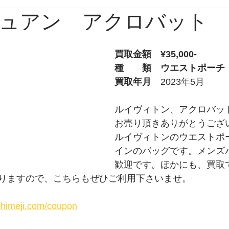
ュアン アクロバット
ブルガリ
時計
グッチ
バーバリー
Apple
買取金額　
¥35,000-
ルブタン
PS
チューダー
トムフォード
オ
種　　類　ウエストポーチ
買取年月　
2023年5月
プラダ
ショパール
ティファニー
ウブロ
ルイヴィトン、アクロバッ
お売り頂きありがとうござ
ルイヴィトンのウエストポ
ライトリング
タグホイヤー
ロエベ
インのバッグです。メンズ
歓迎です。ほかにも、買取で
りますので、こちらもぜひご利用下さいませ。
y-himeji.com/coupon