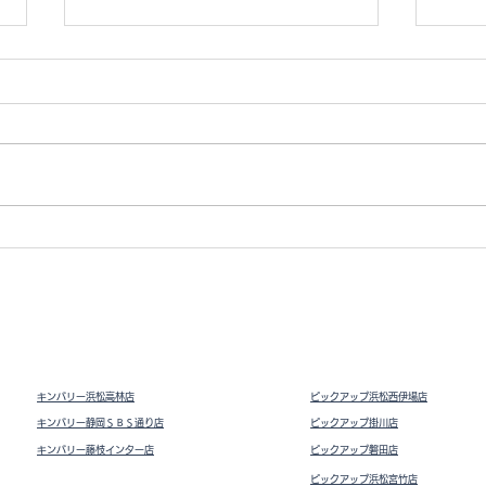
Vト
ドライビングシューズ スウェ
ード
キンバリー浜松高林店
ピックアップ浜松西伊場店
キンバリー静岡ＳＢＳ通り店
ピックアップ掛川
店
キンバリー藤枝インター店
ピックアップ磐田店
ピックアップ浜松宮竹店