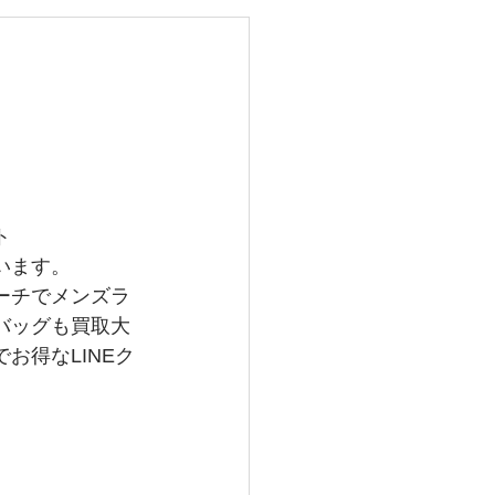
レイバン
メガ
グランドセイコー
ト
います。
ーチでメンズラ
バッグも買取大
お得なLINEク