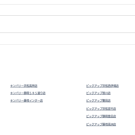
Vト
ドライビングシューズ スウェ
ード
キンバリー浜松高林店
ピックアップ浜松西伊場店
キンバリー静岡ＳＢＳ通り店
ピックアップ掛川
店
キンバリー藤枝インター店
ピックアップ磐田店
ピックアップ浜松宮竹店
ピックアップ静岡登呂店
ピックアップ藤枝高洲店