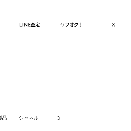
LINE査定
ヤフオク！
X
ROLEX高価買取
LINEクーポン
お品物の買取
製品
シャネル