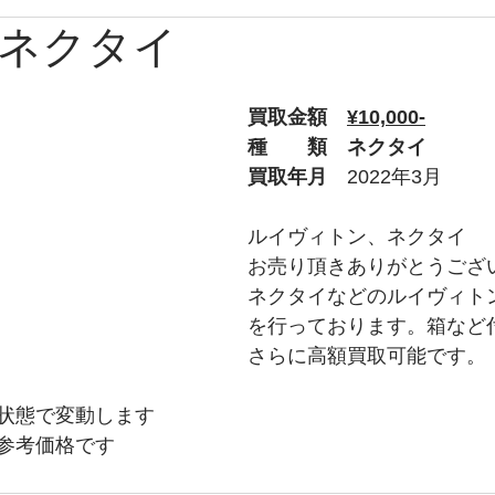
ネクタイ
ブルガリ
時計
グッチ
バーバリー
Apple
買取金額　
¥10,000-
ルブタン
PS
チューダー
トムフォード
オ
種　　類　ネクタイ
買取年月　
2022年3月
プラダ
ショパール
ティファニー
ウブロ
ルイヴィトン、ネクタイ
お売り頂きありがとうござ
ネクタイなどのルイヴィト
ライトリング
タグホイヤー
ロエベ
を行っております。箱など
さらに高額買取可能です。
状態で変動します
参考価格です