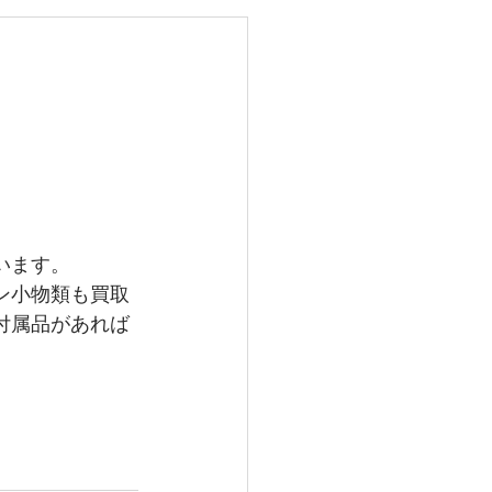
レイバン
メガ
グランドセイコー
います。
ン小物類も買取
付属品があれば