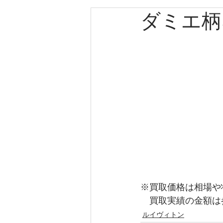
ダミエ柄
エルメス
カルティエ
パネライ
クリスチャン
クリスチャンディオール
ゼニス
キャノン
ブ
※買取価格は相場や
　買取実績の金額は
ルイヴィトン