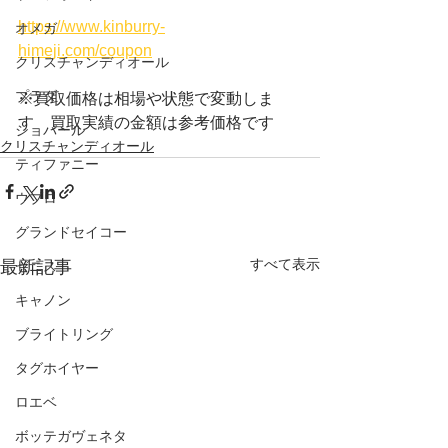
https://www.kinburry-
オメガ
himeji.com/coupon
クリスチャンディオール
プラダ
※買取価格は相場や状態で変動しま
す　買取実績の金額は参考価格です
ショパール
クリスチャンディオール
ティファニー
ウブロ
グランドセイコー
すべて表示
最新記事
ゼニス
キャノン
ブライトリング
タグホイヤー
ロエベ
ボッテガヴェネタ