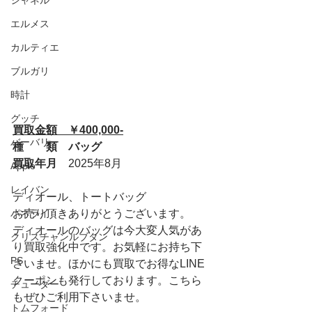
シャネル
エルメス
カルティエ
ブルガリ
時計
グッチ
買取金額　￥400,000-
バーバリー
種　　類　バッグ
買取年月　
2025年8月
Apple
レイバン
ディオール、トートバッグ
パネライ
お売り頂きありがとうございます。
ディオールのバッグは今大変人気があ
クリスチャンルブタン
り買取強化中です。お気軽にお持ち下
PS
さいませ。ほかにも買取でお得なLINE
クーポンも発行しております。こちら
チューダー
もぜひご利用下さいませ。
トムフォード