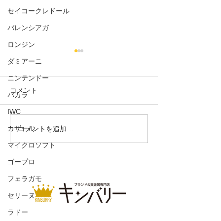
セイコークレドール
バレンシアガ
ロンジン
ダミアーニ
ニンテンドー
コメント
バカラ
リング 750
IWC
カザール
ボビーシアリン
コメントを追加…
ン バッグ
マイクロソフト
ゴープロ
フェラガモ
セリーヌ
ラドー