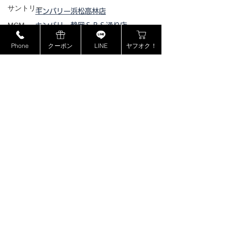
サントリー
キンバリー浜松高林店
MCM
キンバリー静岡ＳＢＳ通り店
キンバリー藤枝インター店
ミュウミュウ
Phone
クーポン
LINE
ヤフオク！
ピックアップ浜松西伊場店
モンブラン
ピックアップ掛川
店
ドルチェ＆ガッバーナ
ピックアップ磐田店
カシオ
ピックアップ浜松宮竹店
ピックアップ藤枝高洲店
カナダグース
ピックアップ静岡登呂店
ヴェルサーチ
ジョンロブ
ジャスティンデイビス
ボーム&メルシエ
​特定商取引法に基づく表記
BOSE
フェンディ
プライバシーポリシー