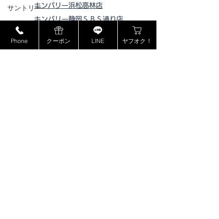
キンバリー浜松高林店
サントリー
キンバリー静岡ＳＢＳ通り店
MCM
キンバリー藤枝インター店
Phone
クーポン
LINE
ヤフオク！
ミュウミュウ
ピックアップ浜松西伊場店
モンブラン
ピックアップ掛川
店
ピックアップ磐田店
ドルチェ＆ガッバーナ
ピックアップ浜松宮竹店
カシオ
ピックアップ藤枝高洲店
カナダグース
ピックアップ静岡登呂店
ヴェルサーチ
ジョンロブ
ジャスティンデイビス
ボーム&メルシエ
​特定商取引法に基づく表記
BOSE
プライバシーポリシー
フェンディ