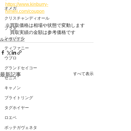
https://www.kinburry-
オメガ
himeji.com/coupon
クリスチャンディオール
※買取価格は相場や状態で変動します
プラダ
　買取実績の金額は参考価格です
ショパール
ルイヴィトン
ティファニー
ウブロ
グランドセイコー
すべて表示
最新記事
ゼニス
キャノン
ブライトリング
タグホイヤー
ロエベ
ボッテガヴェネタ