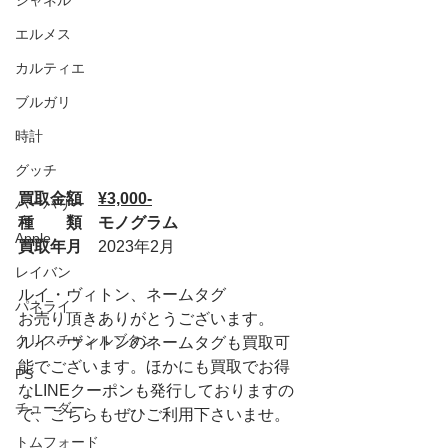
シャネル
エルメス
カルティエ
ブルガリ
時計
グッチ
買取金額　
¥3,000-
バーバリー
種　　類　モノグラム
Apple
買取年月　
2023年2月
レイバン
ルイ・ヴィトン、ネームタグ
パネライ
お売り頂きありがとうございます。
クリスチャンルブタン
ルイ・ヴィトンのネームタグも買取可
能でございます。ほかにも買取でお得
PS
なLINEクーポンも発行しておりますの
チューダー
で、こちらもぜひご利用下さいませ。
トムフォード