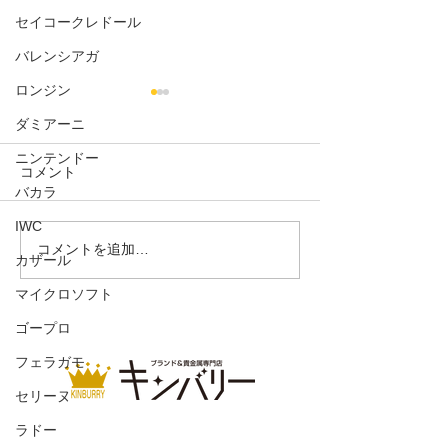
セイコークレドール
バレンシアガ
ロンジン
ダミアーニ
ニンテンドー
コメント
バカラ
IWC
ジッピーコインパース
ドライビングシ
コメントを追加…
カザール
ウェード
マイクロソフト
ゴープロ
フェラガモ
セリーヌ
ラドー