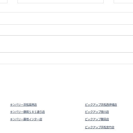
Vト
ドライビングシューズ スウェ
ード
キンバリー浜松高林店
ピックアップ浜松西伊場店
キンバリー静岡ＳＢＳ通り店
ピックアップ掛川
店
キンバリー藤枝インター店
ピックアップ磐田店
ピックアップ浜松宮竹店