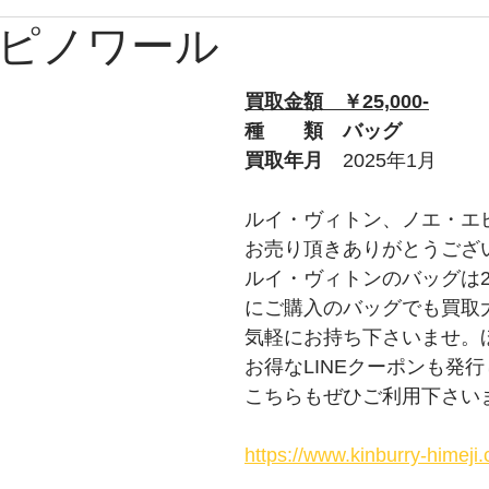
ピノワール
ブルガリ
時計
グッチ
バーバリー
Apple
買取金額　￥25,000-
ルブタン
PS
チューダー
トムフォード
オ
種　　類　バッグ
買取年月　
2025年1月
プラダ
ショパール
ティファニー
ウブロ
ルイ・ヴィトン、ノエ・エ
お売り頂きありがとうござ
ルイ・ヴィトンのバッグは2
ライトリング
タグホイヤー
ロエベ
にご購入のバッグでも買取
気軽にお持ち下さいませ。
お得なLINEクーポンも発
こちらもぜひご利用下さい
https://www.kinburry-himej