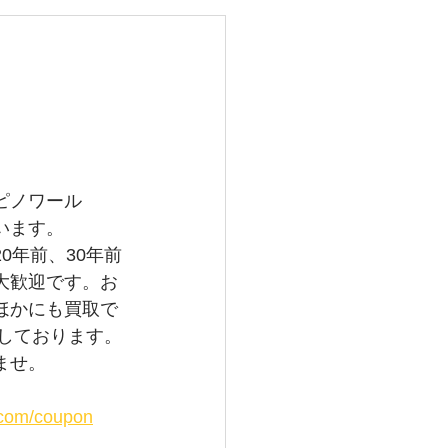
レイバン
メガ
グランドセイコー
ピノワール
います。
0年前、30年前
大歓迎です。お
ほかにも買取で
行しております。
ませ。
i.com/coupon