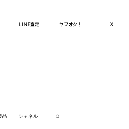
LINE査定
ヤフオク！
X
ROLEX高価買取
LINEクーポン
お品物の買取
製品
シャネル