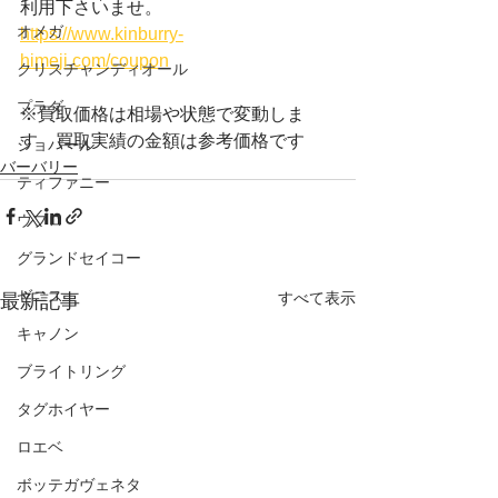
利用下さいませ。
オメガ
https://www.kinburry-
himeji.com/coupon
クリスチャンディオール
プラダ
※買取価格は相場や状態で変動しま
す　買取実績の金額は参考価格です
ショパール
バーバリー
ティファニー
ウブロ
グランドセイコー
ゼニス
すべて表示
最新記事
キャノン
ブライトリング
タグホイヤー
ロエベ
ボッテガヴェネタ