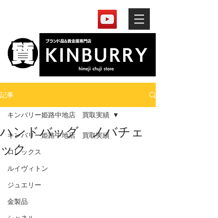
記事
キンバリー姫路中地店 買取実績
ハンドバッグ ノバチェ
キンバリー姫路中地店 買取実績
ック
ロレックス
ルイヴィトン
ジュエリー
金製品