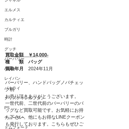
シャネル
エルメス
カルティエ
ブルガリ
時計
グッチ
買取金額　￥14,000-
バーバリー
種　　類　バッグ
買取年月　
2024年11月
Apple
レイバン
バーバリー、ハンドバッグノバチェッ
パネライ
ク柄
お売り頂きありがとうございます。
クリスチャンルブタン
一世代前、二世代前のバーバリーのバ
PS
ッグなど買取可能です。お気軽にお持
ち下さい。他にもお得なLINEクーポン
チューダー
も発行しております。こちらもぜひご
トムフォード