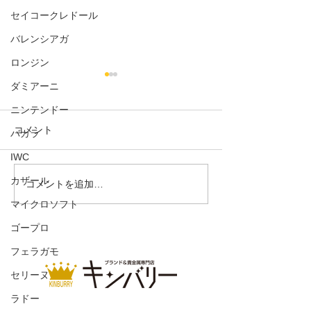
セイコークレドール
バレンシアガ
ロンジン
ダミアーニ
ニンテンドー
コメント
バカラ
サングラス
IWC
レディースウォッチ
カザール
コメントを追加…
マイクロソフト
ゴープロ
フェラガモ
セリーヌ
ラドー