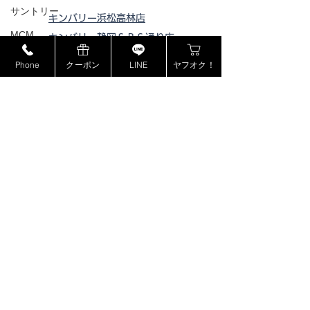
サントリー
キンバリー浜松高林店
MCM
キンバリー静岡ＳＢＳ通り店
キンバリー藤枝インター店
ミュウミュウ
Phone
クーポン
LINE
ヤフオク！
ピックアップ浜松西伊場店
モンブラン
ピックアップ掛川
店
ドルチェ＆ガッバーナ
ピックアップ磐田店
カシオ
ピックアップ浜松宮竹店
カナダグース
ピックアップ藤枝高洲店
ピックアップ静岡登呂店
ヴェルサーチ
ジョンロブ
ジャスティンデイビス
ボーム&メルシエ
​特定商取引法に基づく表記
BOSE
フェンディ
プライバシーポリシー