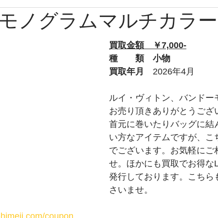
モノグラムマルチカラー
ブルガリ
時計
グッチ
バーバリー
Apple
買取金額　￥7,000-
ルブタン
PS
チューダー
トムフォード
オ
種　　類　小物
買取年月　
2026年4月
プラダ
ショパール
ティファニー
ウブロ
ルイ・ヴィトン、バンドー
お売り頂きありがとうござ
首元に巻いたりバッグに結
ライトリング
タグホイヤー
ロエベ
い方なアイテムですが、こ
でございます。お気軽にご
せ。ほかにも買取でお得なL
発行しております。こちら
さいませ。
y-himeji.com/coupon