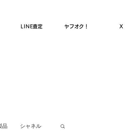
LINE査定
ヤフオク！
X
ROLEX高価買取
LINEクーポン
お品物の買取
製品
シャネル