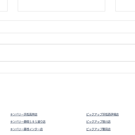
ジッピーコインパース
ドラ
ード
キンバリー浜松高林店
ピックアップ浜松西伊場店
キンバリー静岡ＳＢＳ通り店
ピックアップ掛川
店
キンバリー藤枝インター店
ピックアップ磐田店