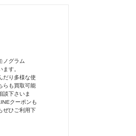
レイバン
メガ
グランドセイコー
モノグラム
います。
んだり多様な使
ちらも買取可能
相談下さいま
INEクーポンも
もぜひご利用下