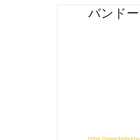
バンドー
エルメス
カルティエ
パネライ
クリスチャン
クリスチャンディオール
ゼニス
キャノン
ブ
https://www.kinburr