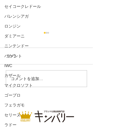
セイコークレドール
バレンシアガ
ロンジン
ダミアーニ
ニンテンドー
コメント
バカラ
エブリンPM
IWC
ガーデンパーティ
カザール
コメントを追加…
マイクロソフト
ゴープロ
フェラガモ
セリーヌ
ラドー