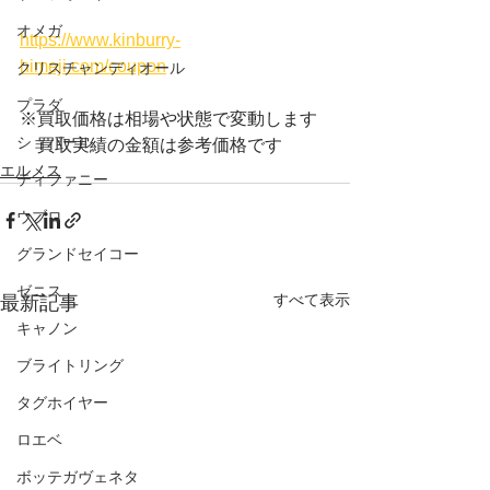
オメガ
https://www.kinburry-
himeji.com/coupon
クリスチャンディオール
プラダ
※買取価格は相場や状態で変動します
ショパール
　買取実績の金額は参考価格です
エルメス
ティファニー
ウブロ
グランドセイコー
ゼニス
すべて表示
最新記事
キャノン
ブライトリング
タグホイヤー
ロエベ
ボッテガヴェネタ