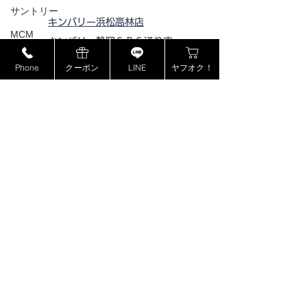
サントリー
キンバリー浜松高林店
MCM
キンバリー静岡ＳＢＳ通り店
ミュウミュウ
キンバリー藤枝インター店
Phone
クーポン
LINE
ヤフオク！
ピックアップ浜松西伊場店
モンブラン
ピックアップ掛川
店
ドルチェ＆ガッバーナ
ピックアップ磐田店
カシオ
ピックアップ浜松宮竹店
カナダグース
ピックアップ藤枝高洲店
ヴェルサーチ
ピックアップ静岡登呂店
ジョンロブ
ジャスティンデイビス
ボーム&メルシエ
​特定商取引法に基づく表記
BOSE
フェンディ
プライバシーポリシー