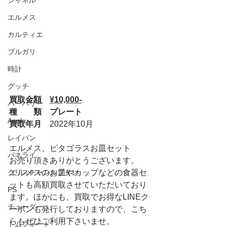
シャネル
エルメス
カルティエ
ブルガリ
時計
グッチ
買取金額　
¥10,000-
バーバリー
種　　類　プレート
Apple
買取年月　
2022年10月
レイバン
エルメス、ピタゴラスお皿セット
パネライ
お売り頂きありがとうございます。
クリスチャンルブタン
エルメスのお皿やカップなどの食器セ
ットも高額買取させていただいており
PS
ます。ほかにも、買取でお得なLINEク
チューダー
ーポンも発行しておりますので、こち
らもぜひご利用下さいませ。
トムフォード