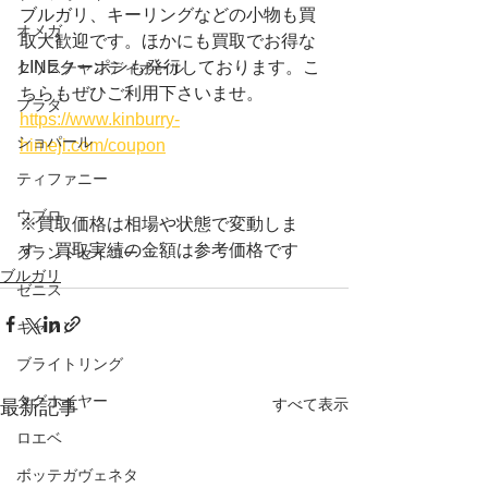
ブルガリ、キーリングなどの小物も買
オメガ
取大歓迎です。ほかにも買取でお得な
LINEクーポンも発行しております。こ
クリスチャンディオール
ちらもぜひご利用下さいませ。
プラダ
https://www.kinburry-
ショパール
himeji.com/coupon
ティファニー
ウブロ
※買取価格は相場や状態で変動しま
す　買取実績の金額は参考価格です
グランドセイコー
ブルガリ
ゼニス
キャノン
ブライトリング
タグホイヤー
すべて表示
最新記事
ロエベ
ボッテガヴェネタ