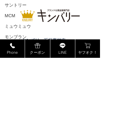
サントリー
MCM
ミュウミュウ
モンブラン
キンバリー浜松高林店
ドルチェ＆ガッバーナ
キンバリー静岡ＳＢＳ通り店
Phone
クーポン
LINE
ヤフオク！
カシオ
キンバリー藤枝インター店
ピックアップ浜松西伊場店
カナダグース
ピックアップ掛川
店
ヴェルサーチ
ピックアップ磐田店
ジョンロブ
ピックアップ浜松宮竹店
ジャスティンデイビス
ピックアップ藤枝高洲店
ピックアップ静岡登呂店
ボーム&メルシエ
BOSE
フェンディ