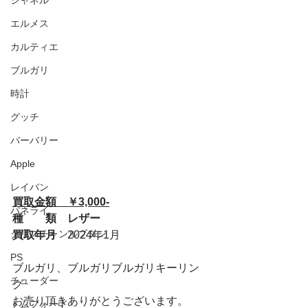
シャネル
エルメス
カルティエ
ブルガリ
時計
グッチ
バーバリー
Apple
レイバン
買取金額　￥3,000-
パネライ
種　　類　レザー
クリスチャンルブタン
買取年月　
2024年1月
PS
ブルガリ、ブルガリブルガリキーリン
チューダー
グ
お売り頂きありがとうございます。
トムフォード