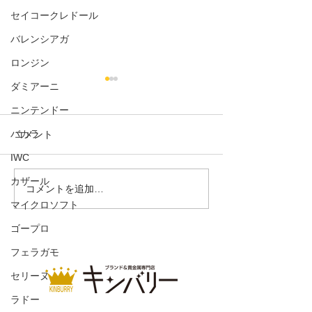
セイコークレドール
バレンシアガ
ロンジン
ダミアーニ
ニンテンドー
コメント
バカラ
IWC
コインケースカメリア
カザール
コンパクトウォ
コメントを追加…
マイクロソフト
ンボンライン
ゴープロ
フェラガモ
セリーヌ
ラドー