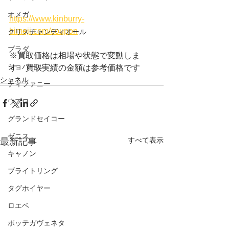
オメガ
https://www.kinburry-
himeji.com/coupon
クリスチャンディオール
プラダ
※買取価格は相場や状態で変動しま
ショパール
す　買取実績の金額は参考価格です
シャネル
ティファニー
ウブロ
グランドセイコー
ゼニス
すべて表示
最新記事
キャノン
ブライトリング
タグホイヤー
ロエベ
ボッテガヴェネタ