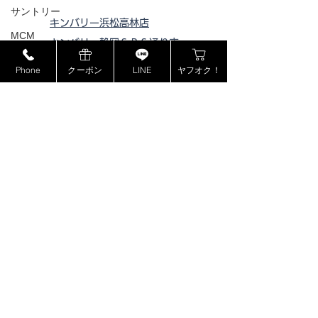
サントリー
キンバリー浜松高林店
MCM
キンバリー静岡ＳＢＳ通り店
ミュウミュウ
キンバリー藤枝インター店
Phone
クーポン
LINE
ヤフオク！
ピックアップ浜松西伊場店
モンブラン
ピックアップ掛川
店
ドルチェ＆ガッバーナ
ピックアップ磐田店
カシオ
ピックアップ浜松宮竹店
カナダグース
ピックアップ藤枝高洲店
ヴェルサーチ
ピックアップ静岡登呂店
ジョンロブ
ジャスティンデイビス
ボーム&メルシエ
​特定商取引法に基づく表記
BOSE
フェンディ
プライバシーポリシー