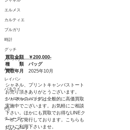
シャネル
エルメス
カルティエ
ブルガリ
時計
グッチ
買取金額　￥200,000-
バーバリー
種　　類　バッグ
Apple
買取年月　
2025年10月
レイバン
シャネル、プリントキャンバストート
パネライ
お売り頂きありがとうございます。
クリスチャンルブタン
シャネルのバッグは全般的に高価買取
実施中でございます。お気軽にご相談
PS
下さい。ほかにも買取でお得なLINEク
チューダー
ーポンも発行しております。こちらも
ぜひご利用下さいませ。
トムフォード