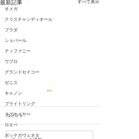
すべて表示
最新記事
オメガ
クリスチャンディオール
プラダ
ショパール
ティファニー
ウブロ
グランドセイコー
ゼニス
キャノン
ブライトリング
タグホイヤー
コメント
エブリンPM
ロエベ
ガーデンパーティ
ボッテガヴェネタ