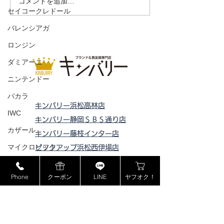
コメントを追加…
セイコークレドール
バレンシアガ
ロンジン
ダミアーニ
ニンテンドー
バカラ
キンバリー浜松高林店
IWC
キンバリー静岡ＳＢＳ通り店
カザール
キンバリー藤枝インター店
マイクロソフト
ピックアップ浜松西伊場店
ピックアップ掛川
店
ゴープロ
ピックアップ磐田店
Phone
クーポン
LINE
ヤフオク！
フェラガモ
ピックアップ浜松宮竹店
セリーヌ
ピックアップ藤枝高洲店
ラドー
ピックアップ静岡登呂店