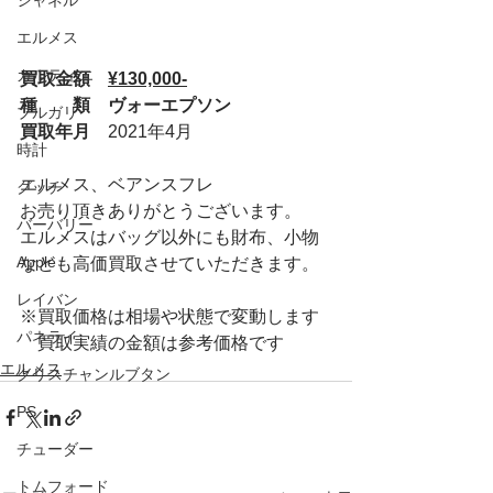
シャネル
エルメス
カルティエ
買取金額　
¥130,000-
種　　類　ヴォーエプソン
ブルガリ
買取年月　
2021年4月
時計
エルメス、ベアンスフレ
グッチ
お売り頂きありがとうございます。
バーバリー
エルメスはバッグ以外にも財布、小物
Apple
なども高価買取させていただきます。
レイバン
※買取価格は相場や状態で変動します
パネライ
　買取実績の金額は参考価格です
エルメス
クリスチャンルブタン
PS
チューダー
トムフォード