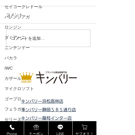
セイコークレドール
コメント
バレンシアガ
ロンジン
ジッピーコインパース
ダミアーニ
ドライビングシ
コメントを追加…
ウェード
ニンテンドー
バカラ
IWC
カザール
マイクロソフト
ゴープロ
キンバリー浜松高林店
フェラガモ
キンバリー静岡ＳＢＳ通り店
キンバリー藤枝インター店
セリーヌ
ピックアップ浜松西伊場店
ラドー
Phone
クーポン
LINE
ヤフオク！