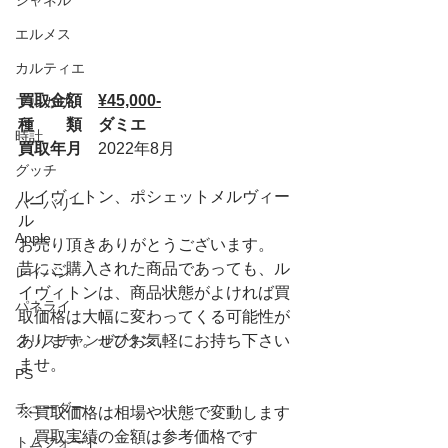
シャネル
エルメス
カルティエ
買取金額　
¥45,000-
ブルガリ
種　　類　ダミエ
時計
買取年月　
2022年8月
グッチ
ルイヴィトン、ポシェットメルヴィー
バーバリー
ル
Apple
お売り頂きありがとうございます。
昔にご購入された商品であっても、ル
レイバン
イヴィトンは、商品状態がよければ買
パネライ
取価格は大幅に変わってくる可能性が
クリスチャンルブタン
あります。ぜひお気軽にお持ち下さい
ませ。
PS
チューダー
※買取価格は相場や状態で変動します
　買取実績の金額は参考価格です
トムフォード