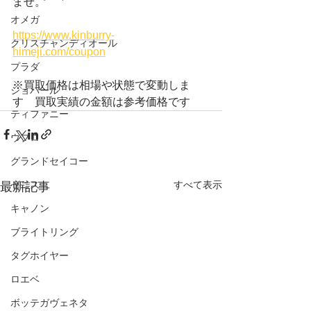
ませ。
オメガ
https://www.kinburry-
クリスチャンディオール
himeji.com/coupon
プラダ
※買取価格は相場や状態で変動しま
ショパール
す　買取実績の金額は参考価格です
ティファニー
ウブロ
グランドセイコー
ゼニス
すべて表示
最新記事
キャノン
ブライトリング
タグホイヤー
ロエベ
ボッテガヴェネタ