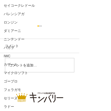
セイコークレドール
バレンシアガ
ロンジン
ダミアーニ
ニンテンドー
コメント
バカラ
VトートMM
IWC
カザール
ドライビングシューズ ス
コメントを追加…
ウェード
マイクロソフト
ゴープロ
フェラガモ
セリーヌ
ラドー