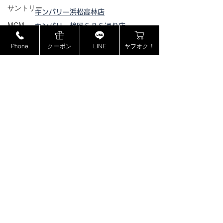
サントリー
キンバリー浜松高林店
MCM
キンバリー静岡ＳＢＳ通り店
キンバリー藤枝インター店
ミュウミュウ
Phone
クーポン
LINE
ヤフオク！
ピックアップ浜松西伊場店
モンブラン
ピックアップ掛川
店
ドルチェ＆ガッバーナ
ピックアップ磐田店
カシオ
ピックアップ浜松宮竹店
カナダグース
ピックアップ藤枝高洲店
ピックアップ静岡登呂店
ヴェルサーチ
ジョンロブ
ジャスティンデイビス
ボーム&メルシエ
​特定商取引法に基づく表記
BOSE
フェンディ
プライバシーポリシー