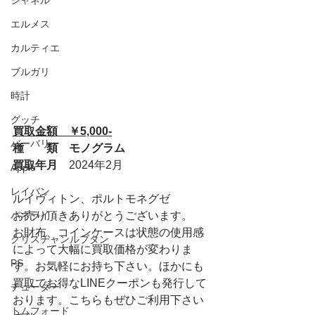
シャネル
エルメス
カルティエ
ブルガリ
時計
グッチ
買取金額　￥5,000-
バーバリー
種　　類　モノグラム
買取年月　
2024年2月
Apple
レイバン
ルイヴィトン、ポルトモネグゼ
パネライ
お売り頂きありがとうございます。
お財布、コインケースは状態の使用感
クリスチャンルブタン
によって大幅に買取価格が変わりま
PS
す。お気軽にお持ち下さい。ほかにも
買取でお得なLINEクーポンも発行して
チューダー
おります。こちらもぜひご利用下さい
トムフォード