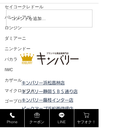
セイコークレドール
バレンシアガ
コメントを追加…
プリマルナ レディース
ロンジン
ダミアーニ
ニンテンドー
バカラ
IWC
カザール
キンバリー浜松高林店
マイクロソフト
キンバリー静岡ＳＢＳ通り店
キンバリー藤枝インター店
ゴープロ
ピックアップ浜松西伊場店
フェラガモ
ピックアップ掛川
店
Phone
クーポン
LINE
ヤフオク！
セリーヌ
ピックアップ磐田店
ラドー
ピックアップ浜松宮竹店