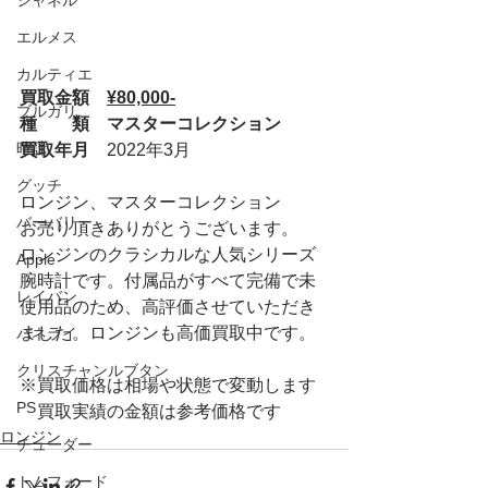
シャネル
エルメス
カルティエ
買取金額　
¥80,000-
ブルガリ
種　　類　マスターコレクション
時計
買取年月　
2022年3月
グッチ
ロンジン、マスターコレクション
バーバリー
お売り頂きありがとうございます。
ロンジンのクラシカルな人気シリーズ
Apple
腕時計です。付属品がすべて完備で未
レイバン
使用品のため、高評価させていただき
ました。ロンジンも高価買取中です。
パネライ
クリスチャンルブタン
※買取価格は相場や状態で変動します
PS
　買取実績の金額は参考価格です
ロンジン
チューダー
トムフォード