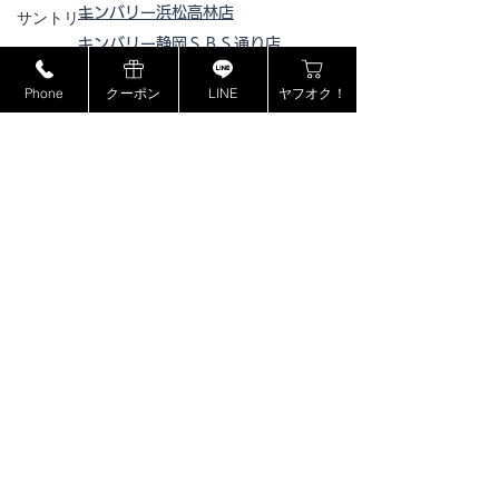
キンバリー浜松高林店
サントリー
キンバリー静岡ＳＢＳ通り店
MCM
キンバリー藤枝インター店
Phone
クーポン
LINE
ヤフオク！
ミュウミュウ
ピックアップ浜松西伊場店
モンブラン
ピックアップ掛川
店
ドルチェ＆ガッバーナ
ピックアップ磐田店
ピックアップ浜松宮竹店
カシオ
ピックアップ藤枝高洲店
カナダグース
ピックアップ静岡登呂店
ヴェルサーチ
ジョンロブ
ジャスティンデイビス
ボーム&メルシエ
​特定商取引法に基づく表記
BOSE
プライバシーポリシー
フェンディ