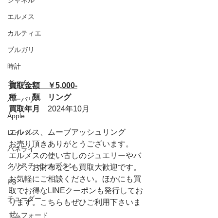
シャネル
エルメス
カルティエ
ブルガリ
時計
グッチ
買取金額　￥5,000-
種　　類　リング
バーバリー
買取年月　
2024年10月
Apple
エルメス、ムーブアッシュリング
レイバン
お売り頂きありがとうございます。
パネライ
エルメスの使い古しのジュエリーやバ
クリスチャンルブタン
ッグ、お財布なども買取大歓迎です。
お気軽にご相談ください。ほかにも買
PS
取でお得なLINEクーポンも発行してお
チューダー
ります。こちらもぜひご利用下さいま
せ。
トムフォード