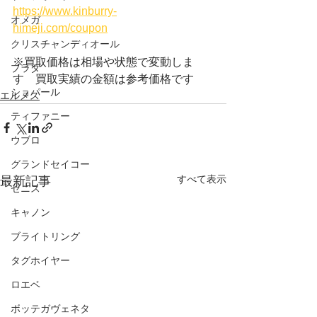
https://www.kinburry-
オメガ
himeji.com/coupon
クリスチャンディオール
※買取価格は相場や状態で変動しま
プラダ
す　買取実績の金額は参考価格です
ショパール
エルメス
ティファニー
ウブロ
グランドセイコー
すべて表示
最新記事
ゼニス
キャノン
ブライトリング
タグホイヤー
ロエベ
ボッテガヴェネタ