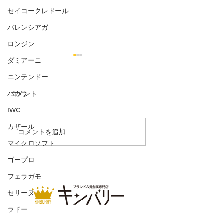
セイコークレドール
バレンシアガ
ロンジン
ダミアーニ
ニンテンドー
コメント
バカラ
IWC
コインケースカメリア
カザール
コンパクトウォ
コメントを追加…
マイクロソフト
ンボンライン
ゴープロ
フェラガモ
セリーヌ
ラドー