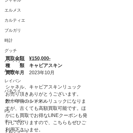
シャネル
エルメス
カルティエ
ブルガリ
時計
グッチ
買取金額　
¥150,000-
バーバリー
種　　類　キャビアスキン
Apple
買取年月　
2023年10月
レイバン
シャネル、キャビアスキンリュック
パネライ
お売り頂きありがとうございます。
クリスチャンルブタン
数十年前のシャネルリュックになりま
すが、古くても高額買取可能です。ほ
PS
かにも買取でお得なLINEクーポンも発
チューダー
行しておりますので、こちらもぜひご
利用下さいませ。
トムフォード