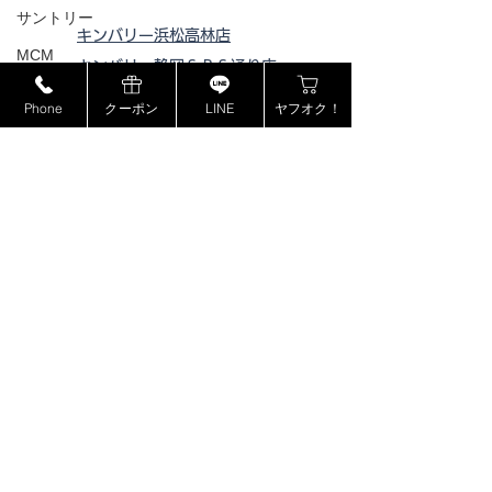
サントリー
キンバリー浜松高林店
MCM
キンバリー静岡ＳＢＳ通り店
ミュウミュウ
キンバリー藤枝インター店
Phone
クーポン
LINE
ヤフオク！
ピックアップ浜松西伊場店
モンブラン
ピックアップ掛川
店
ドルチェ＆ガッバーナ
ピックアップ磐田店
カシオ
ピックアップ浜松宮竹店
カナダグース
ピックアップ藤枝高洲店
ヴェルサーチ
ピックアップ静岡登呂店
ジョンロブ
ジャスティンデイビス
ボーム&メルシエ
​特定商取引法に基づく表記
BOSE
フェンディ
プライバシーポリシー