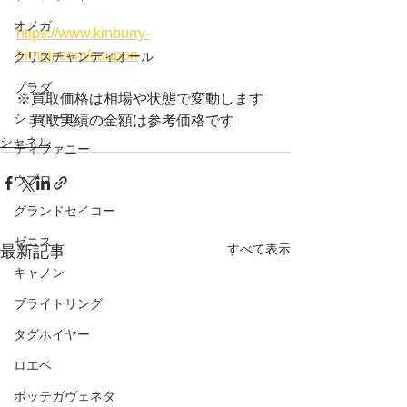
オメガ
https://www.kinburry-
himeji.com/coupon
クリスチャンディオール
プラダ
※買取価格は相場や状態で変動します
ショパール
　買取実績の金額は参考価格です
シャネル
ティファニー
ウブロ
グランドセイコー
ゼニス
すべて表示
最新記事
キャノン
ブライトリング
タグホイヤー
ロエベ
ボッテガヴェネタ