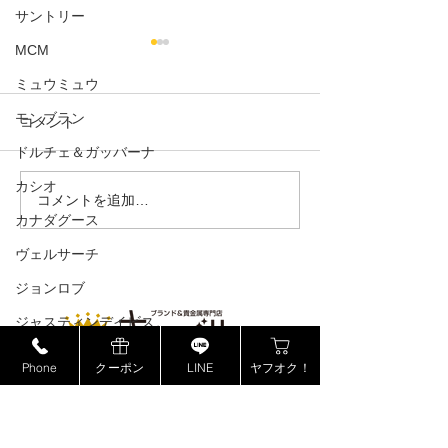
サントリー
MCM
ミュウミュウ
モンブラン
コメント
VトートMM
ドルチェ＆ガッバーナ
カシオ
ドライビングシューズ ス
コメントを追加…
カナダグース
ウェード
ヴェルサーチ
ジョンロブ
ジャスティンデイビス
ボーム&メルシエ
Phone
クーポン
LINE
ヤフオク！
BOSE
キンバリー浜松高林店
フェンディ
キンバリー静岡ＳＢＳ通り店