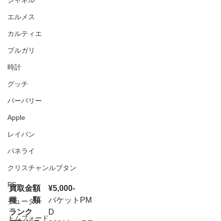
シャネル
エルメス
カルティエ
ブルガリ
時計
グッチ
バーバリー
Apple
レイバン
パネライ
クリスチャンルブタン
PS
買取金額　¥5,000-
種　　類
　バケットPM
チューダー
ランク
　　D
トムフォード