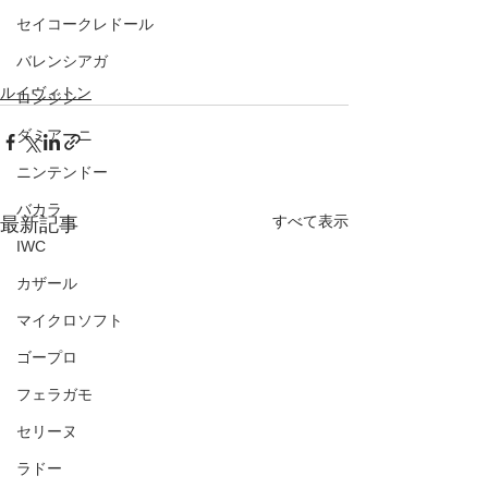
セイコークレドール
バレンシアガ
ルイヴィトン
ロンジン
ダミアーニ
ニンテンドー
バカラ
すべて表示
最新記事
IWC
カザール
マイクロソフト
ゴープロ
フェラガモ
セリーヌ
ラドー