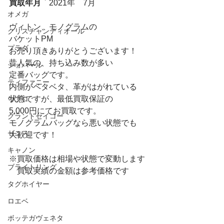
買取年月
　2021年　7月
オメガ
ヴィトン、モノグラムの
クリスチャンディオール
バケットPM
プラダ
お売り頂きありがとうございます！
昔人気の、持ち込み数が多い
ショパール
定番バッグです。
ティファニー
内側がベタベタ、革がはがれている
状態ですが、最低買取保証の
ウブロ
5,000円にてお買取です。
グランドセイコー
モノグラムバッグなら悪い状態でも
ゼニス
大歓迎です！
キャノン
※買取価格は相場や状態で変動します
ブライトリング
　買取実績の金額は参考価格です
タグホイヤー
ロエベ
ボッテガヴェネタ