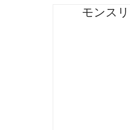
モンスリ
エルメス
カルティエ
パネライ
クリスチャン
クリスチャンディオール
ゼニス
キャノン
ブ