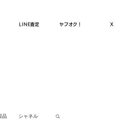
LINE査定
ヤフオク！
X
ROLEX高価買取
LINEクーポン
お品物の買取
製品
シャネル