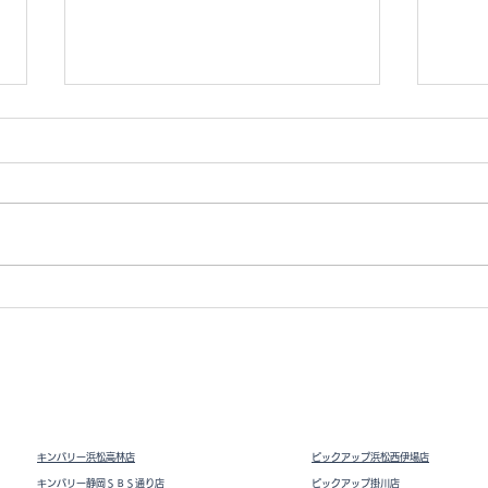
Vト
ドライビングシューズ スウェ
ード
キンバリー浜松高林店
ピックアップ浜松西伊場店
キンバリー静岡ＳＢＳ通り店
ピックアップ掛川
店