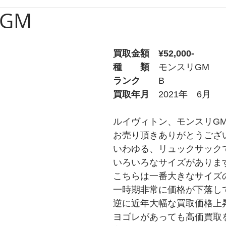
GM
ブルガリ
時計
グッチ
バーバリー
Apple
買取金額　¥52,000-
ルブタン
PS
チューダー
トムフォード
オ
種　　類
　モンスリGM
ランク
　　B
買取年月
　2021年　6月
プラダ
ショパール
ティファニー
ウブロ
ルイヴィトン、モンスリG
お売り頂きありがとうござ
ライトリング
タグホイヤー
ロエベ
いわゆる、リュックサック
いろいろなサイズがありま
こちらは一番大きなサイズ
一時期非常に価格が下落し
逆に近年大幅な買取価格上
ヨゴレがあっても高価買取