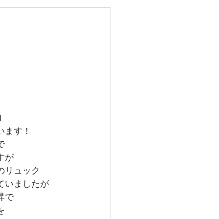
レイバン
メガ
グランドセイコー
M
います！
で
すが
のリュック
ていましたが
昇で
を