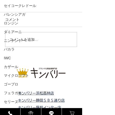
セイコークレドール
バレンシアガ
コメント
サングラス
ロンジン
ダミアーニ
ハンドバッグ 
コメントを追加…
ニンテンドー
ック
バカラ
IWC
カザール
マイクロソフト
ゴープロ
フェラガモ
キンバリー浜松高林店
キンバリー静岡ＳＢＳ通り店
セリーヌ
キンバリー藤枝インター店
ラドー
ピックアップ浜松西伊場店