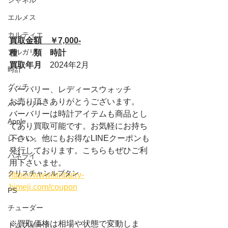
シャネル
エルメス
カルティエ
買取金額　￥7,000-
ブルガリ
種　　類　時計
買取年月　
2024年2月
時計
グッチ
バーバリー、レディースウォッチ
お売り頂きありがとうございます。
バーバリー
バーバリーは時計アイテムも商品とし
Apple
てあり買取可能です。お気軽にお持ち
下さい。他にもお得なLINEクーポンも
レイバン
発行しております。こちらもぜひご利
パネライ
用下さいませ。
クリスチャンルブタン
https://www.kinburry-
himeji.com/coupon
PS
チューダー
※買取価格は相場や状態で変動しま
トムフォード