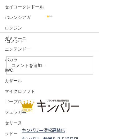
セイコークレドール
バレンシアガ
ロンジン
ダミアーニ
コメント
ニンテンドー
サブマリーナデイト
デイトジャスト1
バカラ
コメントを追加…
IWC
カザール
マイクロソフト
ゴープロ
フェラガモ
セリーヌ
キンバリー浜松高林店
ラドー