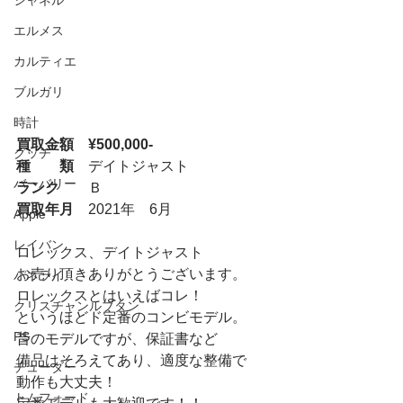
シャネル
エルメス
カルティエ
ブルガリ
時計
買取金額　¥500,000-
グッチ
種　　類
　デイトジャスト
バーバリー
ランク
　　Ｂ
買取年月
　2021年　6月
Apple
レイバン
ロレックス、デイトジャスト
お売り頂きありがとうございます。
パネライ
ロレックスとはいえばコレ！
クリスチャンルブタン
というほどド定番のコンビモデル。
PS
昔のモデルですが、保証書など
備品はそろえてあり、適度な整備で
チューダー
動作も大丈夫！
トムフォード