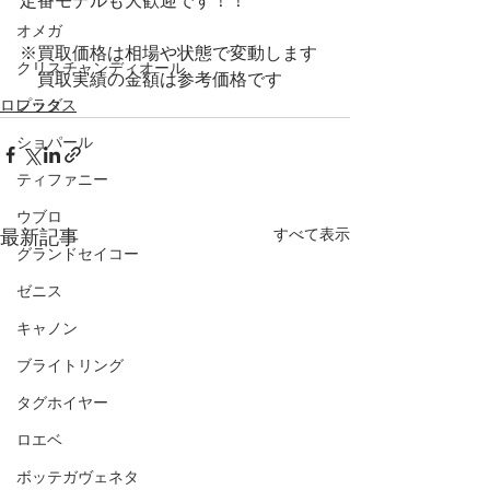
定番モデルも大歓迎です！！
オメガ
※買取価格は相場や状態で変動します
クリスチャンディオール
　買取実績の金額は参考価格です
ロレックス
プラダ
ショパール
ティファニー
ウブロ
すべて表示
最新記事
グランドセイコー
ゼニス
キャノン
ブライトリング
タグホイヤー
ロエベ
ボッテガヴェネタ