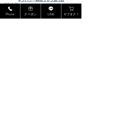
キンバリー静岡ＳＢＳ通り店
サントリー
キンバリー藤枝インター店
MCM
Phone
クーポン
LINE
ヤフオク！
ピックアップ浜松西伊場店
ミュウミュウ
ピックアップ掛川
店
ピックアップ磐田店
モンブラン
ピックアップ浜松宮竹店
ドルチェ＆ガッバーナ
ピックアップ藤枝高洲店
カシオ
ピックアップ静岡登呂店
カナダグース
ヴェルサーチ
ジョンロブ
ジャスティンデイビス
​特定商取引法に基づく表記
ボーム&メルシエ
プライバシーポリシー
BOSE
フェンディ
copyright©2018 kinburry-himejichuji store all rights reserved.