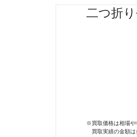
二つ折り
エルメス
カルティエ
パネライ
クリスチャン
クリスチャンディオール
ゼニス
キャノン
ブ
※買取価格は相場や
　買取実績の金額は