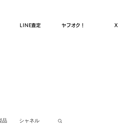
LINE査定
ヤフオク！
X
ROLEX高価買取
LINEクーポン
お品物の買取
製品
シャネル