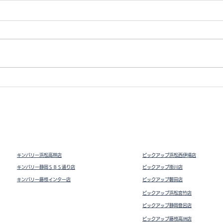
キー
チェーンウォレット
キンバリー浜松高林店
ピックアップ浜松西伊場店
キンバリー静岡ＳＢＳ通り店
ピックアップ掛川
店
キンバリー藤枝インター店
ピックアップ磐田店
ピックアップ浜松宮竹店
ピックアップ静岡登呂店
ピックアップ藤枝高洲店