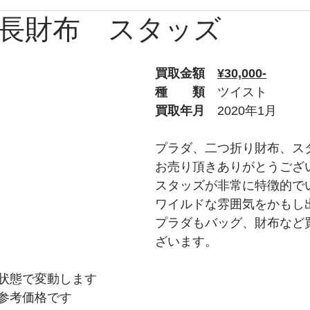
長財布 スタッズ
ブルガリ
時計
グッチ
バーバリー
Apple
買取金額　
¥30,000-
ルブタン
PS
チューダー
トムフォード
オ
種　　類
　ツイスト
買取年月
　2020年1月
プラダ
ショパール
ティファニー
ウブロ
プラダ、二つ折り財布、ス
お売り頂きありがとうござ
スタッズが非常に特徴的で
ライトリング
タグホイヤー
ロエベ
ワイルドな雰囲気をかもし
プラダもバッグ、財布など
ざいます。
状態で変動します
参考価格です