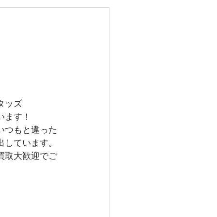
レイバン
メガ
グランドセイコー
タッズ
います！
いつもと違った
出しています。
買取大歓迎でご