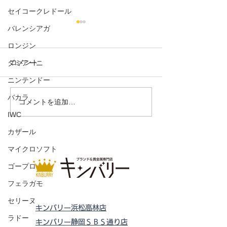
セイコークレドール
バレンシアガ
ロンジン
コメント
ダミアーニ
ニンテンドー
バカラ
クルーガーランド金貨
金（ゴールド）
コメントを追加…
1/4oz
ト 50g
IWC
カザール
マイクロソフト
ゴープロ
フェラガモ
セリーヌ
キンバリー浜松高林店
ラドー
キンバリー静岡ＳＢＳ通り店