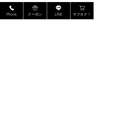
サントリー
キンバリー藤枝インター店
ピックアップ浜松西伊場店
Phone
クーポン
LINE
ヤフオク！
MCM
ピックアップ掛川
店
ミュウミュウ
ピックアップ磐田店
モンブラン
ピックアップ浜松宮竹店
ドルチェ＆ガッバーナ
ピックアップ藤枝高洲店
カシオ
ピックアップ静岡登呂店
カナダグース
ヴェルサーチ
ジョンロブ
​特定商取引法に基づく表記
ジャスティンデイビス
ボーム&メルシエ
プライバシーポリシー
BOSE
copyright©2018 kinburry-himejichuji store all rights reserved.
フェンディ