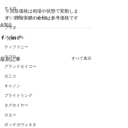
オメガ
※買取価格は相場や状態で変動しま
クリスチャンディオール
す　買取実績の金額は参考価格です
金製品
プラダ
ショパール
ティファニー
ウブロ
すべて表示
最新記事
グランドセイコー
ゼニス
キャノン
ブライトリング
タグホイヤー
ロエベ
ボッテガヴェネタ