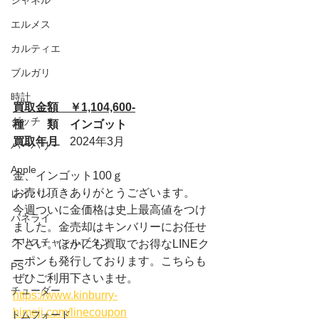
シャネル
エルメス
カルティエ
ブルガリ
時計
買取金額　￥1,104,600-
グッチ
種　　類　インゴット
買取年月　
2024年3月
バーバリー
Apple
金、インゴット100ｇ
お売り頂きありがとうございます。
レイバン
今週ついに金価格は史上最高値をつけ
パネライ
ました。金売却はキンバリーにお任せ
クリスチャンルブタン
下さい。ほかにも買取でお得なLINEク
ーポンも発行しております。こちらも
PS
ぜひご利用下さいませ。
チューダー
https://www.kinburry-
himeji.com/linecoupon
トムフォード