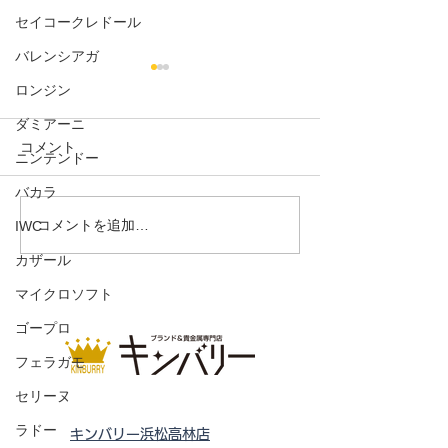
セイコークレドール
バレンシアガ
ロンジン
ダミアーニ
コメント
ニンテンドー
バカラ
クルーガーランド金貨
金（ゴールド）
コメントを追加…
IWC
1/4oz
ト 50g
カザール
マイクロソフト
ゴープロ
フェラガモ
セリーヌ
ラドー
キンバリー浜松高林店