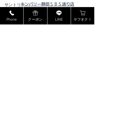
キンバリー静岡ＳＢＳ通り店
サントリー
キンバリー藤枝インター店
MCM
Phone
クーポン
LINE
ヤフオク！
ピックアップ浜松西伊場店
ミュウミュウ
ピックアップ掛川
店
モンブラン
ピックアップ磐田店
ドルチェ＆ガッバーナ
ピックアップ浜松宮竹店
ピックアップ藤枝高洲店
カシオ
ピックアップ静岡登呂店
カナダグース
ヴェルサーチ
ジョンロブ
ジャスティンデイビス
​特定商取引法に基づく表記
ボーム&メルシエ
BOSE
プライバシーポリシー
フェンディ
copyright©2018 kinburry-himejichuji store all rights reserved.