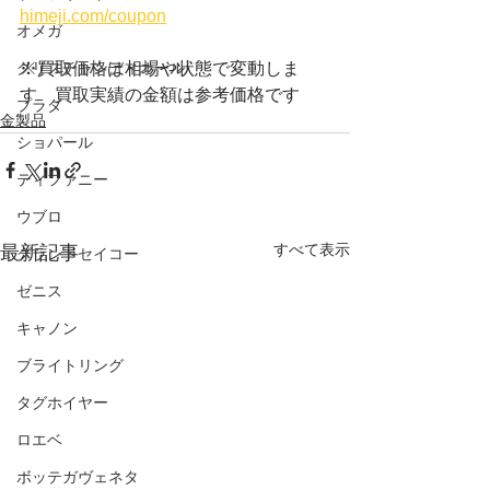
himeji.com/coupon
オメガ
クリスチャンディオール
※買取価格は相場や状態で変動しま
す　買取実績の金額は参考価格です
プラダ
金製品
ショパール
ティファニー
ウブロ
すべて表示
最新記事
グランドセイコー
ゼニス
キャノン
ブライトリング
タグホイヤー
ロエベ
ボッテガヴェネタ