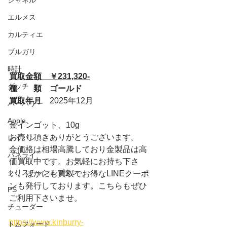
シャネル
エルメス
カルティエ
ブルガリ
時計
買取金額　￥231,320-
グッチ
種　　類　ゴールド
買取年月　
2025年12月
バーバリー
Apple
金インゴット、10g
お売り頂きありがとうございます。
レイバン
金価格は相場高騰しており金製品は高
パネライ
価買取中です。お気軽にお持ち下さ
クリスチャンルブタン
い。ほかにも買取でお得なLINEクーポ
ンも発行しております。こちらもぜひ
PS
ご利用下さいませ。
チューダー
https://www.kinburry-
トムフォード