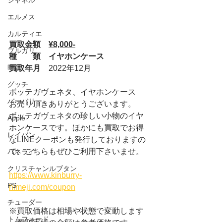
シャネル
エルメス
カルティエ
買取金額　
¥8,000-
ブルガリ
種　　類　イヤホンケース
時計
買取年月　
2022年12月
グッチ
ボッテガヴェネタ、イヤホンケース
バーバリー
お売り頂きありがとうございます。
ボッテガヴェネタの珍しい小物のイヤ
Apple
ホンケースです。ほかにも買取でお得
レイバン
なLINEクーポンも発行しておりますの
で、こちらもぜひご利用下さいませ。
パネライ
クリスチャンルブタン
https://www.kinburry-
PS
himeji.com/coupon
チューダー
※買取価格は相場や状態で変動します
トムフォード