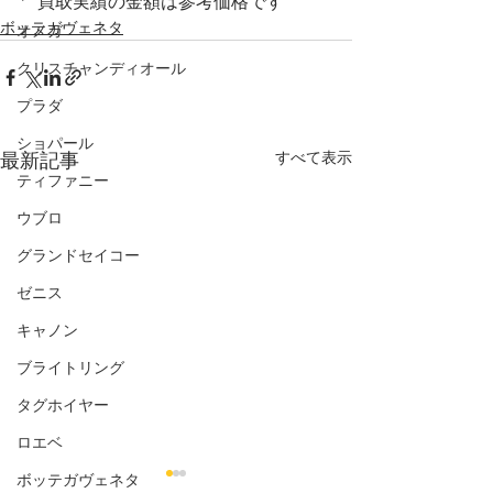
　買取実績の金額は参考価格です
ボッテガヴェネタ
オメガ
クリスチャンディオール
プラダ
ショパール
すべて表示
最新記事
ティファニー
ウブロ
グランドセイコー
ゼニス
キャノン
ブライトリング
タグホイヤー
ロエベ
ボッテガヴェネタ