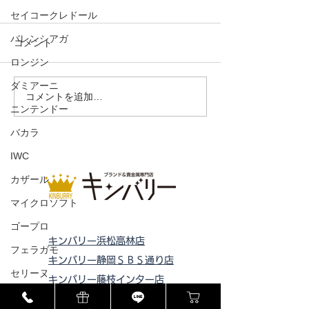
セイコークレドール
バレンシアガ
コメント
ロンジン
ダミアーニ
リュック イントレチャー
コインケース 
コメントを追加…
ニンテンドー
ト×レザー
チャート
バカラ
IWC
カザール
マイクロソフト
ゴープロ
キンバリー浜松高林店
フェラガモ
キンバリー静岡ＳＢＳ通り店
セリーヌ
キンバリー藤枝インター店
ラドー
ピックアップ浜松西伊場店