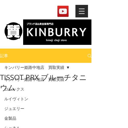
記事
キンバリー姫路中地店 買取実績
TISSOT PRX ブルーチタニ
キンバリー姫路中地店 買取実績
ウム
ロレックス
ルイヴィトン
ジュエリー
金製品