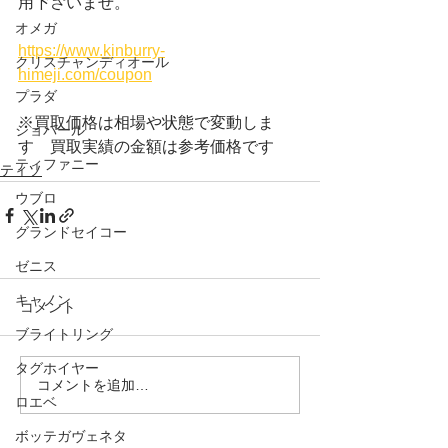
用下さいませ。
オメガ
https://www.kinburry-
クリスチャンディオール
himeji.com/coupon
プラダ
※買取価格は相場や状態で変動しま
ショパール
す　買取実績の金額は参考価格です
ティファニー
ティソ
ウブロ
グランドセイコー
ゼニス
キャノン
コメント
ブライトリング
タグホイヤー
コメントを追加…
ロエベ
ボッテガヴェネタ