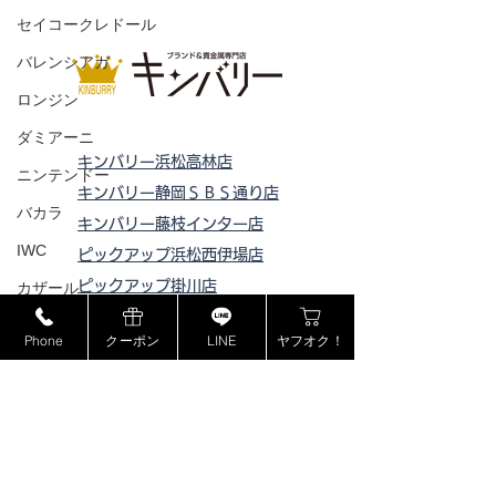
セイコークレドール
バレンシアガ
ロンジン
ダミアーニ
キンバリー浜松高林店
ニンテンドー
キンバリー静岡ＳＢＳ通り店
バカラ
キンバリー藤枝インター店
IWC
ピックアップ浜松西伊場店
ピックアップ掛川
店
カザール
ピックアップ磐田店
マイクロソフト
Phone
クーポン
LINE
ヤフオク！
ピックアップ浜松宮竹店
ゴープロ
ピックアップ藤枝高洲店
フェラガモ
ピックアップ静岡登呂店
セリーヌ
ラドー