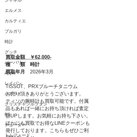
シャネル
エルメス
カルティエ
ブルガリ
時計
グッチ
買取金額　￥62,000-
バーバリー
種　　類　時計
買取年月　
2026年3月
Apple
レイバン
TISSOT、PRXブルーチタニウム
パネライ
お売り頂きありがとうございます。
ティソの腕時計も買取可能です。付属
クリスチャンルブタン
品もあれば一緒にお持ち頂ければ査定
PS
額UPします。お気軽にお持ち下さい。
ほかにも買取でお得なLINEクーポンも
チューダー
発行しております。こちらもぜひご利
トムフォード