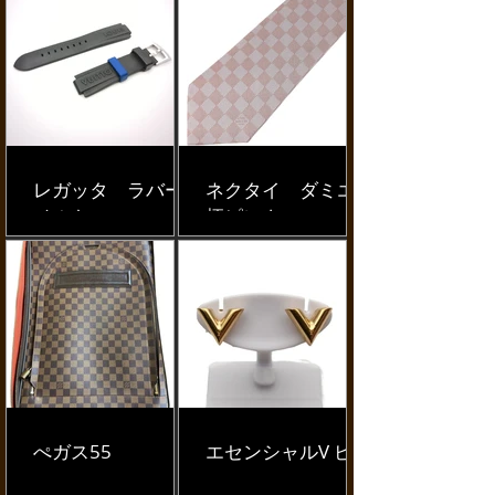
レガッタ ラバー
ネクタイ ダミエ
ベルト
柄ピンク
ぺガス55
エセンシャルV ピア
ス