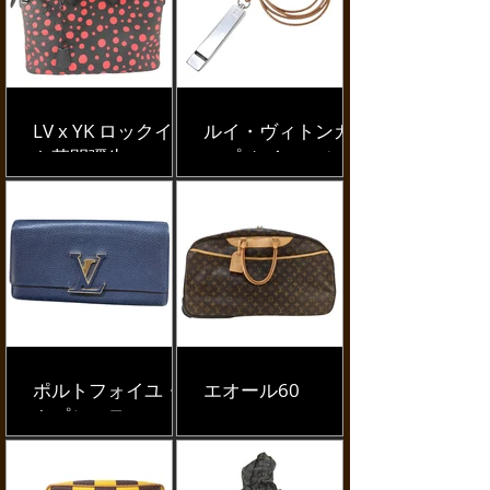
LV x YK ロックイッ
ルイ・ヴィトンカ
ト草間彌生
ップ ホイッスル
ポルトフォイユ・
エオール60
カプシーヌ