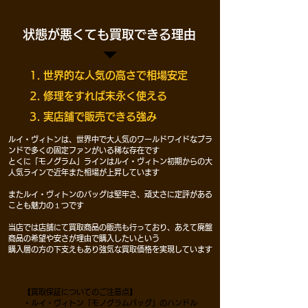
​状態が悪くても買取できる理由
1. 世界的な人気の高さで相場安定
2. 修理をすれば末永く使える
3. 実店舗で販売できる強み
ルイ・ヴィトンは、世界中で大人気の
ワールドワイドなブラ
ンドで
多くの固定ファンがいる稀な存在です
とくに「モノグラム」ラインはルイ・ヴィトン初期からの
大
人気ラインで近年また相場が上昇しています
またルイ・ヴィトンのバッグは堅牢さ、頑丈さに定評がある
ことも魅力の１つです
​当店では店舗にて
買取商品の販売も行っており、
あえて廃盤
商品の希望や安さが理由で購入したいという
購入層の方の下支えもあり強気な買取価格を実現しています
【買取保証についてのご注意点】
・ルイ・ヴィトン「モノグラムバッグ」のハンドル