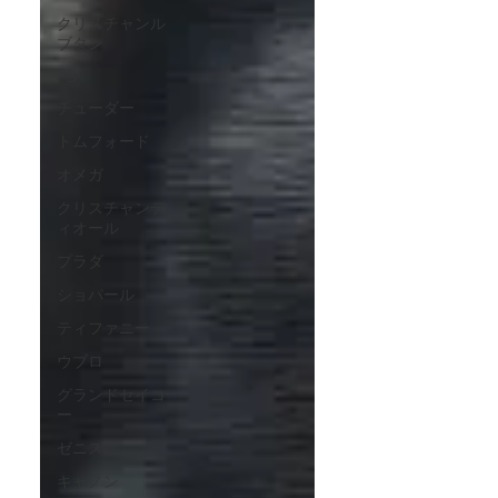
クリスチャンル
ブタン
PS
チューダー
トムフォード
オメガ
クリスチャンデ
ィオール
プラダ
ショパール
ティファニー
ウブロ
グランドセイコ
ー
ゼニス
キャノン