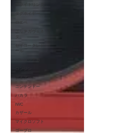
ブライトリング
タグホイヤー
ロエベ
ボッテガヴェネ
タ
セイコークレド
ール
バレンシアガ
ロンジン
ダミアーニ
ニンテンドー
バカラ
IWC
カザール
マイクロソフト
ゴープロ