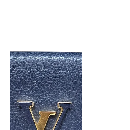
ルイ・ヴィトンカ
ップ ホイッスル
買取金額 ￥7,000- 種 類 小
物 買取年月 2026年2月 ルイ・ヴ
ィトン、ホイッスル お売り頂きあ
りがとうございます。 小物やアパ
レルもルイ・ヴィトンでしたら高
価買取させて頂きます。お気軽に
お越し下さいませ。ほかにも買取
でお得なLINEクーポンも発行して
おります。こちらもぜひご利用下
さいませ。 https://www.kinburry-
himeji.com/coupon ※買取価格は
相場や状態で変動します 買取実
績の金額は参考価格です