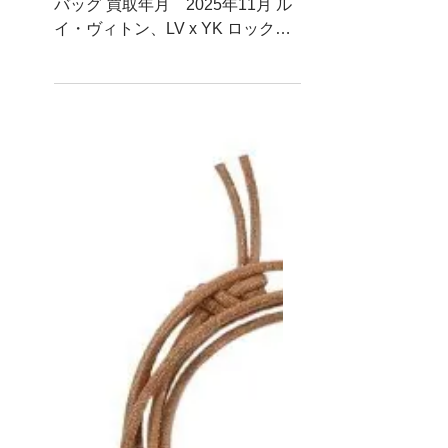
ルイヴィトン
LV x YK ロックイッ
ト草間彌生
買取金額 ￥350,000- 種 類
バッグ 買取年月 2025年11月 ル
イ・ヴィトン、LV x YK ロックイ
ット お売り頂きありがとうござい
ます。 ルイ・ヴィトンの限定モデ
ルも買取実施中です。バッグや小
物など、お気軽にお持ち下さい。
ほかにも買取でお得なLINEクーポ
ンも発行しております。こちらも
ぜひご利用下さいませ。
https://www.kinburry-
himeji.com/coupon ※買取価格は