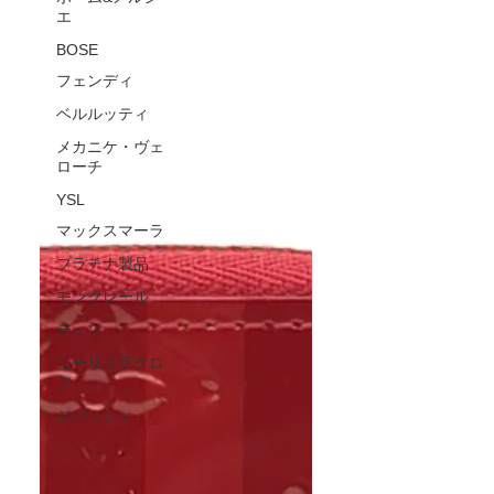
エ
お気軽にお持ち下さいませ。ほか
にも買取でお得なLINEクーポンも
BOSE
発行しております。こちらもぜひ
フェンディ
ご利用下さいませ。
ベルルッティ
https://www.kinburry-
メカニケ・ヴェ
himeji.com/coupon ※買取価格は
ローチ
相場や状態で変動します 買取実
YSL
績の金額は参考価格です
マックスマーラ
プラチナ製品
モンクレール
ティソ
モーリスラクロ
ア
ジバンシィ