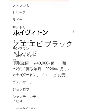
フェラガモ
セリーヌ
ラドー
サントリー
MCM
ミュウミュウ
ルイヴィトン
モンブラン
ノエ エピ ブラック
ドルチェ＆ガッ
バーナ
×レッド
カシオ
買取金額 ￥40,000- 種 類
カナダグース
バッグ 買取年月 2026年1月 ル
ヴェルサーチ
イ・ヴィトン、ノエ エピ お売り
ジョンロブ
頂きありがとうございます。 ル
イ・ヴィトンのノエは旧世代のも
ジャスティンデ
イビス
のは買取価格が昔に比べて上がっ
ております。買取大歓迎ですので
ボーム&メルシ