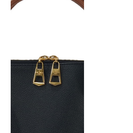
ズ、スニーカーも買取可能です。
シューズ関連は使用感により買取
価格が大幅に変わりますので、ま
ずは査定相談にお気軽にお越し下
さい。ほかにも買取でお得なLINE
クーポンも発行しております。こ
ちらもぜひご利用下さいませ。
https://www.kinburry-
himeji.com/coupon ※買取価格は
相場や状態で変動します 買取実
績の金額は参考価格です