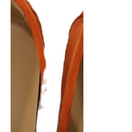
さいませ。ほかにも買取でお得な
LINEクーポンも発行しておりま
す。こちらもぜひご利用下さいま
せ。 https://www.kinburry-
himeji.com/coupon ※買取価格は
相場や状態で変動します 買取実
績の金額は参考価格です