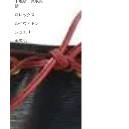
中地店 買取実
績
ロレックス
ルイヴィトン
ジュエリー
金製品
シャネル
エルメス
カルティエ
ブルガリ
時計
グッチ
バーバリー
Apple
レイバン
パネライ